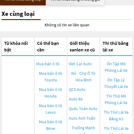
Xe cùng loại
Không có tin xe liên quan
Từ khóa nổi
Có thể bạn
Giới thiệu
Thi thử bằng
bật
cần
sanlon xe cũ
lái xe
Mua bán ô tô
Viet Car Auto
Ôn Tập Mô
Phỏng Lái Xe
Mua bán ô tô
Đỏ - Chợ Ô Tô
Toyota
Hòa Bình
Ôn Tập Lý
Thuyết Lái Xe
Mua bán ô tô
QCS Auto
Honda
Thi Thử Mô
Auto 8X
Phỏng Lái Xe
Mua bán ô tô
Quốc Toản Auto
Lexus
Thi Thử Lái Xe
Auto Anh Tuấn
Bằng A1
Mua bán ô tô
Trường Mạnh
Bmw
Thi Thử Lái Xe