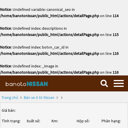
Notice
: Undefined variable: canonical_seo in
/home/banotonissan/public_html/actions/detailPage.php
on line
114
Notice
: Undefined index: descriptions in
/home/banotonissan/public_html/actions/detailPage.php
on line
115
Notice
: Undefined index: botvn_car_id in
/home/banotonissan/public_html/actions/detailPage.php
on line
116
Notice
: Undefined index: _image in
/home/banotonissan/public_html/actions/detailPage.php
on line
116
Trang chủ
Bán xe ô tô Nissan
Giá bán:
Tình trạng:
Xuất xứ:
Km:
Hộp số:
Phân hạng: