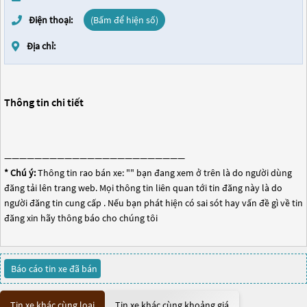
Điện thoại:
(Bấm để hiện số)
Địa chỉ:
Thông tin chi tiết
————————————————————————
* Chú ý:
Thông tin rao bán xe: "
" bạn đang xem ở trên là do người dùng
đăng tải lên trang web. Mọi thông tin liên quan tới tin đăng này là do
người đăng tin cung cấp . Nếu bạn phát hiện có sai sót hay vấn đề gì về tin
đăng xin hãy thông báo cho chúng tôi
Báo cáo tin xe đã bán
Tin xe khác cùng loại
Tin xe khác cùng khoảng giá