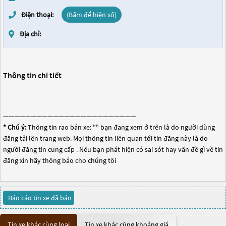
Điện thoại:
(Bấm để hiện số)
Địa chỉ:
Thông tin chi tiết
————————————————————————
* Chú ý:
Thông tin rao bán xe: "
" bạn đang xem ở trên là do người dùng
đăng tải lên trang web. Mọi thông tin liên quan tới tin đăng này là do
người đăng tin cung cấp . Nếu bạn phát hiện có sai sót hay vấn đề gì về tin
đăng xin hãy thông báo cho chúng tôi
Báo cáo tin xe đã bán
Tin xe khác cùng loại
Tin xe khác cùng khoảng giá