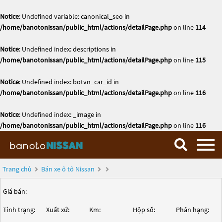
Notice
: Undefined variable: canonical_seo in
/home/banotonissan/public_html/actions/detailPage.php
on line
114
Notice
: Undefined index: descriptions in
/home/banotonissan/public_html/actions/detailPage.php
on line
115
Notice
: Undefined index: botvn_car_id in
/home/banotonissan/public_html/actions/detailPage.php
on line
116
Notice
: Undefined index: _image in
/home/banotonissan/public_html/actions/detailPage.php
on line
116
Trang chủ
Bán xe ô tô Nissan
Giá bán:
Tình trạng:
Xuất xứ:
Km:
Hộp số:
Phân hạng: