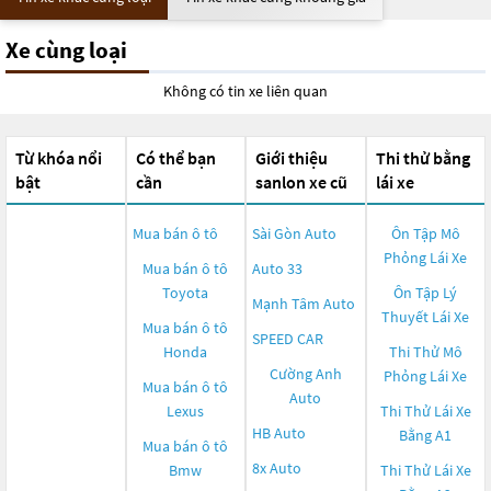
Xe cùng loại
Không có tin xe liên quan
Từ khóa nổi
Có thể bạn
Giới thiệu
Thi thử bằng
bật
cần
sanlon xe cũ
lái xe
Mua bán ô tô
Sài Gòn Auto
Ôn Tập Mô
Phỏng Lái Xe
Mua bán ô tô
Auto 33
Toyota
Ôn Tập Lý
Mạnh Tâm Auto
Thuyết Lái Xe
Mua bán ô tô
SPEED CAR
Honda
Thi Thử Mô
Cường Anh
Phỏng Lái Xe
Mua bán ô tô
Auto
Lexus
Thi Thử Lái Xe
HB Auto
Bằng A1
Mua bán ô tô
8x Auto
Bmw
Thi Thử Lái Xe