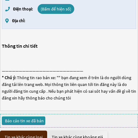
Điện thoại:
(Bấm để hiện số)
Địa chỉ:
Thông tin chi tiết
————————————————————————
* Chú ý:
Thông tin rao bán xe: "
" bạn đang xem ở trên là do người dùng
đăng tải lên trang web. Mọi thông tin liên quan tới tin đăng này là do
người đăng tin cung cấp . Nếu bạn phát hiện có sai sót hay vấn đề gì về tin
đăng xin hãy thông báo cho chúng tôi
Báo cáo tin xe đã bán
Tin xe khác cùng loại
Tin xe khác cùng khoảng giá