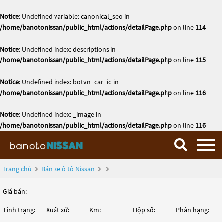
Notice
: Undefined variable: canonical_seo in
/home/banotonissan/public_html/actions/detailPage.php
on line
114
Notice
: Undefined index: descriptions in
/home/banotonissan/public_html/actions/detailPage.php
on line
115
Notice
: Undefined index: botvn_car_id in
/home/banotonissan/public_html/actions/detailPage.php
on line
116
Notice
: Undefined index: _image in
/home/banotonissan/public_html/actions/detailPage.php
on line
116
Trang chủ
Bán xe ô tô Nissan
Giá bán:
Tình trạng:
Xuất xứ:
Km:
Hộp số:
Phân hạng: