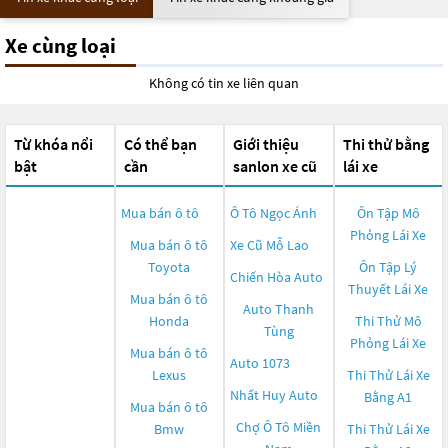
Xe cùng loại
Không có tin xe liên quan
Từ khóa nổi
Có thể bạn
Giới thiệu
Thi thử bằng
bật
cần
sanlon xe cũ
lái xe
Mua bán ô tô
Ô Tô Ngọc Ánh
Ôn Tập Mô
Phỏng Lái Xe
Mua bán ô tô
Xe Cũ Mỗ Lao
Toyota
Ôn Tập Lý
Chiến Hòa Auto
Thuyết Lái Xe
Mua bán ô tô
Auto Thanh
Honda
Thi Thử Mô
Tùng
Phỏng Lái Xe
Mua bán ô tô
Auto 1073
Lexus
Thi Thử Lái Xe
Nhất Huy Auto
Bằng A1
Mua bán ô tô
Chợ Ô Tô Miền
Bmw
Thi Thử Lái Xe