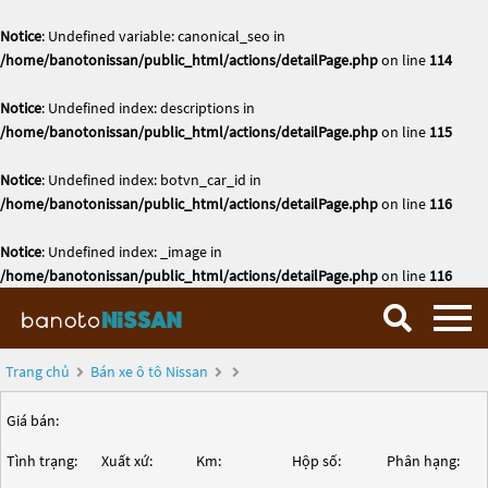
Notice
: Undefined variable: canonical_seo in
/home/banotonissan/public_html/actions/detailPage.php
on line
114
Notice
: Undefined index: descriptions in
/home/banotonissan/public_html/actions/detailPage.php
on line
115
Notice
: Undefined index: botvn_car_id in
/home/banotonissan/public_html/actions/detailPage.php
on line
116
Notice
: Undefined index: _image in
/home/banotonissan/public_html/actions/detailPage.php
on line
116
Trang chủ
Bán xe ô tô Nissan
Giá bán:
Tình trạng:
Xuất xứ:
Km:
Hộp số:
Phân hạng: