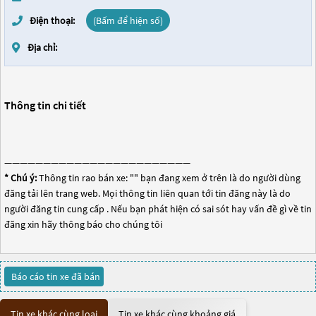
Điện thoại:
(Bấm để hiện số)
Địa chỉ:
Thông tin chi tiết
————————————————————————
* Chú ý:
Thông tin rao bán xe: "
" bạn đang xem ở trên là do người dùng
đăng tải lên trang web. Mọi thông tin liên quan tới tin đăng này là do
người đăng tin cung cấp . Nếu bạn phát hiện có sai sót hay vấn đề gì về tin
đăng xin hãy thông báo cho chúng tôi
Báo cáo tin xe đã bán
Tin xe khác cùng loại
Tin xe khác cùng khoảng giá