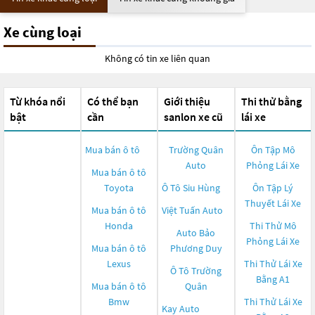
Xe cùng loại
Không có tin xe liên quan
Từ khóa nổi
Có thể bạn
Giới thiệu
Thi thử bằng
bật
cần
sanlon xe cũ
lái xe
Mua bán ô tô
Trường Quân
Ôn Tập Mô
Auto
Phỏng Lái Xe
Mua bán ô tô
Toyota
Ô Tô Siu Hùng
Ôn Tập Lý
Thuyết Lái Xe
Mua bán ô tô
Việt Tuấn Auto
Honda
Thi Thử Mô
Auto Bảo
Phỏng Lái Xe
Mua bán ô tô
Phương Duy
Lexus
Thi Thử Lái Xe
Ô Tô Trường
Bằng A1
Mua bán ô tô
Quân
Bmw
Thi Thử Lái Xe
Kay Auto