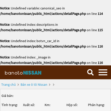
Notice
: Undefined variable: canonical_seo in
/home/banotonissan/public_html/actions/detailPage.php
on line
114
Notice
: Undefined index: descriptions in
/home/banotonissan/public_html/actions/detailPage.php
on line
115
Notice
: Undefined index: botvn_car_id in
/home/banotonissan/public_html/actions/detailPage.php
on line
116
Notice
: Undefined index: _image in
/home/banotonissan/public_html/actions/detailPage.php
on line
116
Trang chủ
Bán xe ô tô Nissan
Giá bán:
Tình trạng:
Xuất xứ:
Km:
Hộp số:
Phân hạng: