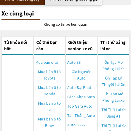
Xe cùng loại
Không có tin xe liên quan
Từ khóa nổi
Có thể bạn
Giới thiệu
Thi thử bằng
bật
cần
sanlon xe cũ
lái xe
Mua bán ô tô
Auto 88
Ôn Tập Mô
Phỏng Lái Xe
Mua bán ô tô
Gia Nguyên
Toyota
Auto
Ôn Tập Lý
Thuyết Lái Xe
Mua bán ô tô
Auto Đại Phát
Honda
Thi Thử Mô
Bách Khoa Auto
Phỏng Lái Xe
Mua bán ô tô
Top Gara Auto
Lexus
Thi Thử Lái Xe
Tân Thắng Auto
Bằng A1
Mua bán ô tô
Auto 6666
Bmw
Thi Thử Lái Xe