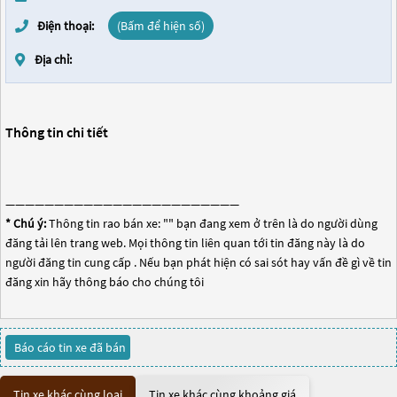
Điện thoại:
(Bấm để hiện số)
Địa chỉ:
Thông tin chi tiết
————————————————————————
* Chú ý:
Thông tin rao bán xe: "
" bạn đang xem ở trên là do người dùng
đăng tải lên trang web. Mọi thông tin liên quan tới tin đăng này là do
người đăng tin cung cấp . Nếu bạn phát hiện có sai sót hay vấn đề gì về tin
đăng xin hãy thông báo cho chúng tôi
Báo cáo tin xe đã bán
Tin xe khác cùng loại
Tin xe khác cùng khoảng giá