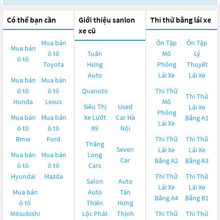
Có thể bạn cần
Giới thiệu sanlon
Thi thử bằng lái xe
xe cũ
Mua bán
Ôn Tập
Ôn Tập
Mua bán
ô tô
Tuấn
Mô
Lý
ô tô
Toyota
Hưng
Phỏng
Thuyết
Auto
Lái Xe
Lái Xe
Mua bán
Mua bán
ô tô
ô tô
Quanoto
Thi Thử
Thi Thử
Honda
Lexus
Mô
Siêu Thị
Used
Lái Xe
Phỏng
Mua bán
Mua bán
Xe Lướt
Car Hà
Bằng A1
Lái Xe
ô tô
ô tô
89
Nội
Bmw
Ford
Thi Thử
Thi Thử
Thăng
Seven
Lái Xe
Lái Xe
Mua bán
Mua bán
Long
Car
Bằng A2
Bằng A3
ô tô
ô tô
Cars
Hyundai
Mazda
Thi Thử
Thi Thử
Salon
Auto
Lái Xe
Lái Xe
Mua bán
Auto
Tân
Bằng A4
Bằng B1
ô tô
Thiên
Hưng
Mitsubishi
Lộc Phát
Thịnh
Thi Thử
Thi Thử