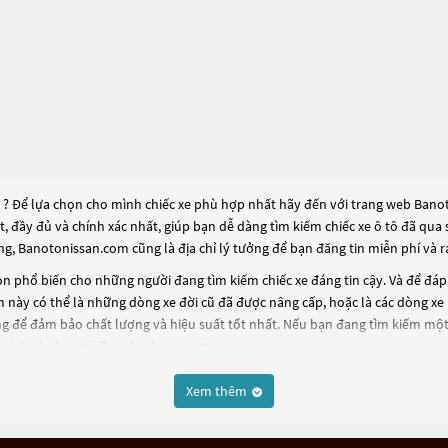
? Để lựa chọn cho mình chiếc xe phù hợp nhất hãy đến với trang web Banoto
ất, đầy đủ và chính xác nhất, giúp bạn dễ dàng tìm kiếm chiếc xe ô tô đã q
ng, Banotonissan.com cũng là địa chỉ lý tưởng để bạn đăng tin miễn phí và
n phổ biến cho những người đang tìm kiếm chiếc xe đáng tin cậy. Và để đá
m
này có thể là những dòng xe đời cũ đã được nâng cấp, hoặc là các dòng xe m
g để đảm bảo chất lượng và hiệu suất tốt nhất. Nếu bạn đang tìm kiếm một
sách của bạn tại
Banotonissan.com
.
Xem thêm