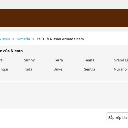
Nissan
Armada
Xe Ô Tô Nissan Armada Kem
ến của Nissan
rail
Sunny
Terra
Teana
Grand L
shqai
Tiida
Juke
Sentra
Murano