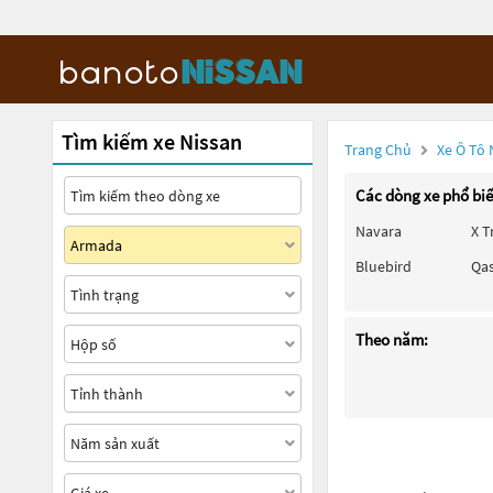
Tìm kiếm xe Nissan
Trang Chủ
Xe Ô Tô 
Các dòng xe phổ bi
Navara
X T
Bluebird
Qa
Theo năm: