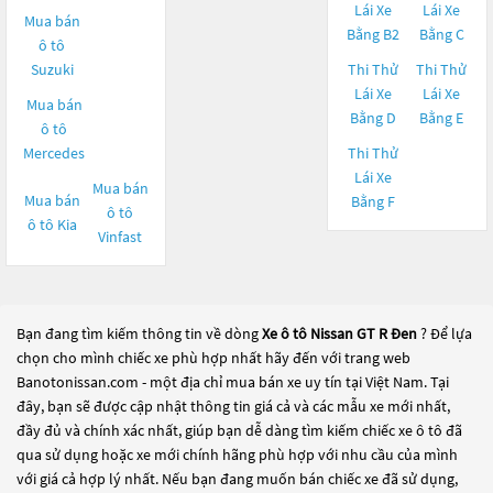
Lái Xe
Lái Xe
Mua bán
Bằng B2
Bằng C
ô tô
Suzuki
Thi Thử
Thi Thử
Lái Xe
Lái Xe
Mua bán
Bằng D
Bằng E
ô tô
Mercedes
Thi Thử
Lái Xe
Mua bán
Mua bán
Bằng F
ô tô
ô tô
Kia
Vinfast
Bạn đang tìm kiếm thông tin về dòng
Xe ô tô Nissan GT R Đen
? Để lựa
chọn cho mình chiếc xe phù hợp nhất hãy đến với trang web
Banotonissan.com - một địa chỉ mua bán xe uy tín tại Việt Nam. Tại
đây, bạn sẽ được cập nhật thông tin giá cả và các mẫu xe mới nhất,
đầy đủ và chính xác nhất, giúp bạn dễ dàng tìm kiếm chiếc xe ô tô đã
qua sử dụng hoặc xe mới chính hãng phù hợp với nhu cầu của mình
với giá cả hợp lý nhất. Nếu bạn đang muốn bán chiếc xe đã sử dụng,