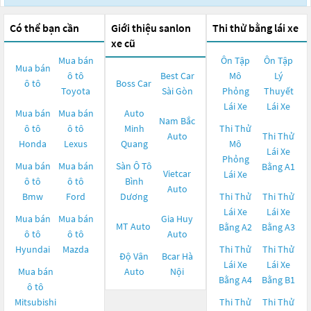
Có thể bạn cần
Giới thiệu sanlon
Thi thử bằng lái xe
xe cũ
Mua bán
Ôn Tập
Ôn Tập
Mua bán
ô tô
Best Car
Mô
Lý
ô tô
Boss Car
Toyota
Sài Gòn
Phỏng
Thuyết
Lái Xe
Lái Xe
Mua bán
Mua bán
Auto
Nam Bắc
ô tô
ô tô
Minh
Thi Thử
Auto
Thi Thử
Honda
Lexus
Quang
Mô
Lái Xe
Phỏng
Mua bán
Mua bán
Sàn Ô Tô
Bằng A1
Vietcar
Lái Xe
ô tô
ô tô
Bình
Auto
Bmw
Ford
Dương
Thi Thử
Thi Thử
Lái Xe
Lái Xe
Mua bán
Mua bán
Gia Huy
MT Auto
Bằng A2
Bằng A3
ô tô
ô tô
Auto
Hyundai
Mazda
Thi Thử
Thi Thử
Độ Vân
Bcar Hà
Lái Xe
Lái Xe
Mua bán
Auto
Nội
Bằng A4
Bằng B1
ô tô
Mitsubishi
Thi Thử
Thi Thử