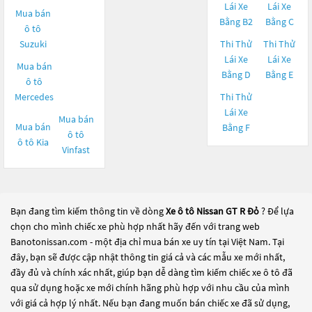
Lái Xe
Lái Xe
Mua bán
Bằng B2
Bằng C
ô tô
Suzuki
Thi Thử
Thi Thử
Lái Xe
Lái Xe
Mua bán
Bằng D
Bằng E
ô tô
Mercedes
Thi Thử
Lái Xe
Mua bán
Mua bán
Bằng F
ô tô
ô tô
Kia
Vinfast
Bạn đang tìm kiếm thông tin về dòng
Xe ô tô Nissan GT R Đỏ
? Để lựa
chọn cho mình chiếc xe phù hợp nhất hãy đến với trang web
Banotonissan.com - một địa chỉ mua bán xe uy tín tại Việt Nam. Tại
đây, bạn sẽ được cập nhật thông tin giá cả và các mẫu xe mới nhất,
đầy đủ và chính xác nhất, giúp bạn dễ dàng tìm kiếm chiếc xe ô tô đã
qua sử dụng hoặc xe mới chính hãng phù hợp với nhu cầu của mình
với giá cả hợp lý nhất. Nếu bạn đang muốn bán chiếc xe đã sử dụng,