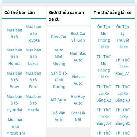
Có thể bạn cần
Giới thiệu sanlon
Thi thử bằng lái xe
xe cũ
Mua bán
Ôn Tập
Ôn Tập
Mua bán
ô tô
Best Car
Mô
Lý
ô tô
Boss Car
Toyota
Sài Gòn
Phỏng
Thuyết
Lái Xe
Lái Xe
Mua bán
Mua bán
Auto
Nam Bắc
ô tô
ô tô
Minh
Thi Thử
Auto
Thi Thử
Honda
Lexus
Quang
Mô
Lái Xe
Phỏng
Mua bán
Mua bán
Sàn Ô Tô
Bằng A1
Vietcar
Lái Xe
ô tô
ô tô
Bình
Auto
Bmw
Ford
Dương
Thi Thử
Thi Thử
Lái Xe
Lái Xe
Mua bán
Mua bán
Gia Huy
MT Auto
Bằng A2
Bằng A3
ô tô
ô tô
Auto
Hyundai
Mazda
Thi Thử
Thi Thử
Độ Vân
Bcar Hà
Lái Xe
Lái Xe
Mua bán
Auto
Nội
Bằng A4
Bằng B1
ô tô
Mitsubishi
Thi Thử
Thi Thử