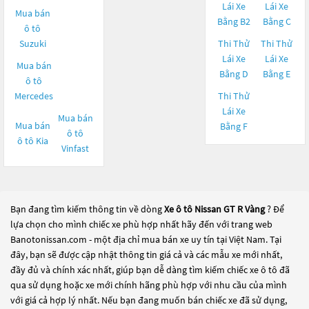
Lái Xe
Lái Xe
Mua bán
Bằng B2
Bằng C
ô tô
Suzuki
Thi Thử
Thi Thử
Lái Xe
Lái Xe
Mua bán
Bằng D
Bằng E
ô tô
Mercedes
Thi Thử
Lái Xe
Mua bán
Mua bán
Bằng F
ô tô
ô tô
Kia
Vinfast
Bạn đang tìm kiếm thông tin về dòng
Xe ô tô Nissan GT R Vàng
? Để
lựa chọn cho mình chiếc xe phù hợp nhất hãy đến với trang web
Banotonissan.com - một địa chỉ mua bán xe uy tín tại Việt Nam. Tại
đây, bạn sẽ được cập nhật thông tin giá cả và các mẫu xe mới nhất,
đầy đủ và chính xác nhất, giúp bạn dễ dàng tìm kiếm chiếc xe ô tô đã
qua sử dụng hoặc xe mới chính hãng phù hợp với nhu cầu của mình
với giá cả hợp lý nhất. Nếu bạn đang muốn bán chiếc xe đã sử dụng,