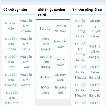
Có thể bạn cần
Giới thiệu sanlon
Thi thử bằng lái xe
xe cũ
Mua bán
Ôn Tập
Ôn Tập
Mua bán
ô tô
Best Car
Mô
Lý
ô tô
Boss Car
Toyota
Sài Gòn
Phỏng
Thuyết
Lái Xe
Lái Xe
Mua bán
Mua bán
Auto
Nam Bắc
ô tô
ô tô
Minh
Thi Thử
Auto
Thi Thử
Honda
Lexus
Quang
Mô
Lái Xe
Phỏng
Mua bán
Mua bán
Sàn Ô Tô
Bằng A1
Vietcar
Lái Xe
ô tô
ô tô
Bình
Auto
Bmw
Ford
Dương
Thi Thử
Thi Thử
Lái Xe
Lái Xe
Mua bán
Mua bán
Gia Huy
MT Auto
Bằng A2
Bằng A3
ô tô
ô tô
Auto
Hyundai
Mazda
Thi Thử
Thi Thử
Độ Vân
Bcar Hà
Lái Xe
Lái Xe
Mua bán
Auto
Nội
Bằng A4
Bằng B1
ô tô
Mitsubishi
Thi Thử
Thi Thử