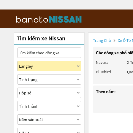
Tìm kiếm xe Nissan
Trang Chủ
Xe Ô Tô 
Các dòng xe phổ bi
Navara
X T
Bluebird
Qa
Theo năm: