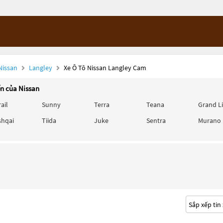
Nissan
Langley
Xe Ô Tô Nissan Langley Cam
ến của Nissan
rail
Sunny
Terra
Teana
Grand L
shqai
Tiida
Juke
Sentra
Murano