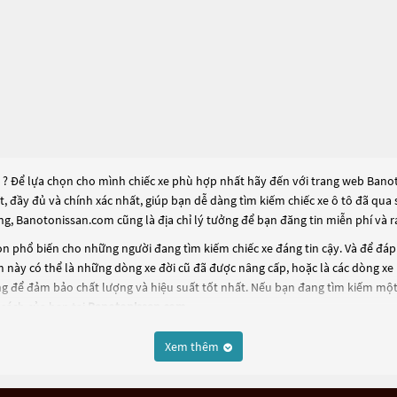
? Để lựa chọn cho mình chiếc xe phù hợp nhất hãy đến với trang web Banoto
ất, đầy đủ và chính xác nhất, giúp bạn dễ dàng tìm kiếm chiếc xe ô tô đã q
ng, Banotonissan.com cũng là địa chỉ lý tưởng để bạn đăng tin miễn phí và
n phổ biến cho những người đang tìm kiếm chiếc xe đáng tin cậy. Và để đá
m
này có thể là những dòng xe đời cũ đã được nâng cấp, hoặc là các dòng xe m
g để đảm bảo chất lượng và hiệu suất tốt nhất. Nếu bạn đang tìm kiếm một
sách của bạn tại
Banotonissan.com
.
Xem thêm