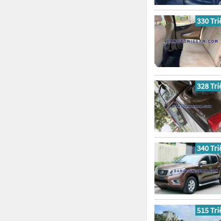
330 Tri
328 Tri
340 Tri
515 Tri