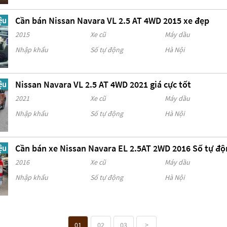
Cần bán Nissan Navara VL 2.5 AT 4WD 2015 xe đẹp
ệu
2015
Xe cũ
Máy dầu
Nhập khẩu
Số tự động
Hà Nội
Nissan Navara VL 2.5 AT 4WD 2021 giá cực tốt
ệu
2021
Xe cũ
Máy dầu
Nhập khẩu
Số tự động
Hà Nội
Cần bán xe Nissan Navara EL 2.5AT 2WD 2016 Số tự 
ệu
2016
Xe cũ
Máy dầu
Nhập khẩu
Số tự động
Hà Nội
01
02
03
>