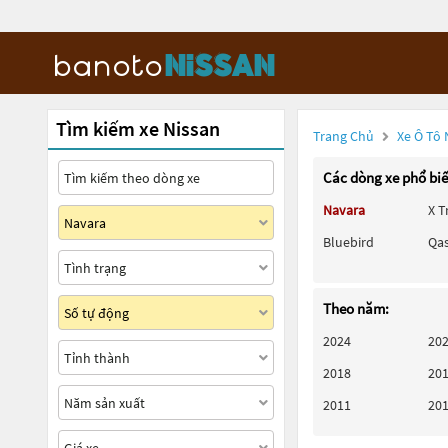
Tìm kiếm xe Nissan
Trang Chủ
Xe Ô Tô 
Các dòng xe phổ bi
Navara
X T
Bluebird
Qa
Theo năm:
2024
20
2018
20
2011
20