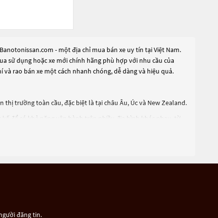
Banotonissan.com - một địa chỉ mua bán xe uy tín tại Việt Nam.
ã qua sử dụng hoặc xe mới chính hãng phù hợp với nhu cầu của
hí và rao bán xe một cách nhanh chóng, dễ dàng và hiệu quả.
thị trường toàn cầu, đặc biệt là tại châu Âu, Úc và New Zealand.
t kế để có khả năng vận hành trên nhiều địa hình khác nhau, từ
bản. Ngoài ra, Navara cũng được trang bị nhiều tính năng tiện ích
 cao về độ bền và độ tin cậy, là một lựa chọn phổ biến cho những
người đăng tin.