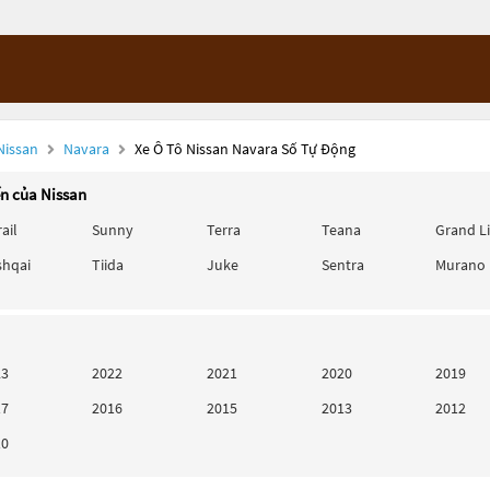
Nissan
Navara
Xe Ô Tô Nissan Navara Số Tự Động
ến của Nissan
rail
Sunny
Terra
Teana
Grand L
shqai
Tiida
Juke
Sentra
Murano
23
2022
2021
2020
2019
17
2016
2015
2013
2012
10