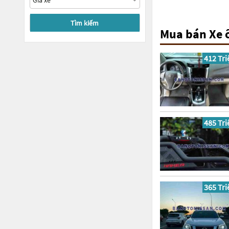
Tìm kiếm
Mua bán Xe ô
412 Tri
485 Tri
365 Tri