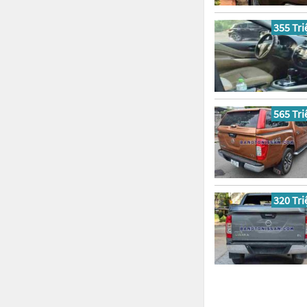
355 Tri
565 Tri
320 Tri