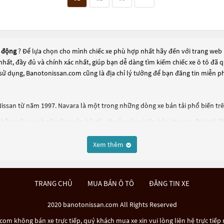
ự động
? Để lựa chọn cho mình chiếc xe phù hợp nhất hãy đến với trang web 
 nhất, đầy đủ và chính xác nhất, giúp bạn dễ dàng tìm kiếm chiếc xe ô tô đ
sử dụng, Banotonissan.com cũng là địa chỉ lý tưởng để bạn đăng tin miễn p
issan từ năm 1997. Navara là một trong những dòng xe bán tải phổ biến trên 
n bằng cầu sau hoặc cầu toàn bộ, tùy thuộc vào phiên bản. Navara được thiế
Xem thêm
đa lên đến 1 tấn và khả năng kéo tối đa lên đến 3,5 tấn, tùy thuộc vào phiên 
hống giám sát áp suất lốp và hệ thống hỗ trợ đổ đèo.
phiên bản cao cấp với nhiều tính năng tiên tiến. Navara cũng được đánh giá
TRANG CHỦ
MUA BÁN Ô TÔ
ĐĂNG TIN XE
2020 banotonissan.com All Rights Reserved
om không bán xe trực tiếp, quý khách mua xe xin vui lòng liên hệ trực tiếp 