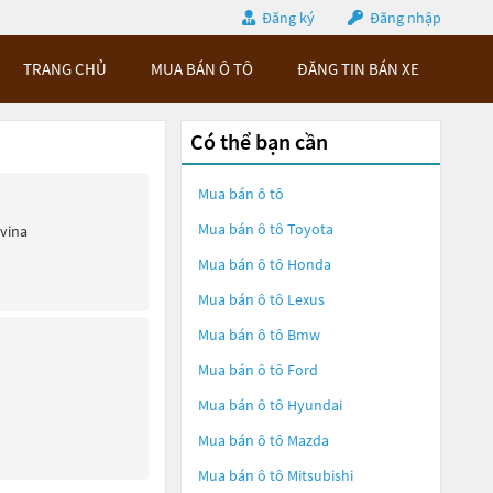
Đăng ký
Đăng nhập
TRANG CHỦ
MUA BÁN Ô TÔ
ĐĂNG TIN BÁN XE
Có thể bạn cần
Mua bán ô tô
Mua bán ô tô
Toyota
ivina
Mua bán ô tô
Honda
Mua bán ô tô
Lexus
Mua bán ô tô
Bmw
Mua bán ô tô
Ford
Mua bán ô tô
Hyundai
Mua bán ô tô
Mazda
Mua bán ô tô
Mitsubishi