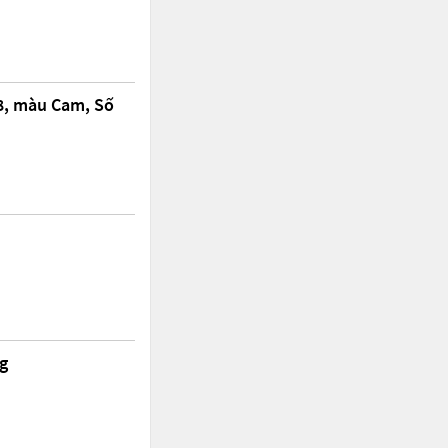
8, màu Cam, Số
ng