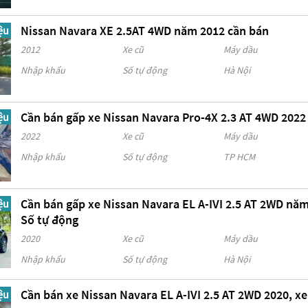
Nissan Navara XE 2.5AT 4WD năm 2012 cần bán
ệu
2012
Xe cũ
Máy dầu
Nhập khẩu
Số tự động
Hà Nội
Cần bán gấp xe Nissan Navara Pro-4X 2.3 AT 4WD 202
ệu
2022
Xe cũ
Máy dầu
Nhập khẩu
Số tự động
TP HCM
Cần bán gấp xe Nissan Navara EL A-IVI 2.5 AT 2WD nă
ệu
Số tự động
2020
Xe cũ
Máy dầu
Nhập khẩu
Số tự động
Hà Nội
Cần bán xe Nissan Navara EL A-IVI 2.5 AT 2WD 2020, x
ệu