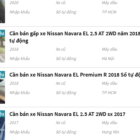
2020
Xe cũ
Máy dầu
Nhập khẩu
Số tự động
TP HCM
Cần bán gấp xe Nissan Navara EL 2.5 AT 2WD năm 201
ệu
tự động
2018
Xe cũ
Máy dầu
Nhập khẩu
Số tự động
Hà Nội
Cần bán xe Nissan Navara EL Premium R 2018 Số tự đ
ệu
2018
Xe cũ
Máy dầu
Nhập khẩu
Số tự động
TP HCM
Cần bán xe Nissan Navara EL 2.5 AT 2WD sx 2017
ệu
2017
Xe cũ
Máy dầu
Nhập khẩu
Số tự động
Hưng Yên