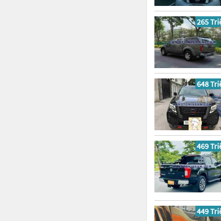
265 Tri
648 Tri
469 Tri
449 Tri