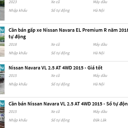
2023
Xe cũ
Máy dầu
Nhập khẩu
Số tự động
Hà Nội
Cần bán gấp xe Nissan Navara EL Premium R năm 201
ệu
tự động
2018
Xe cũ
Máy dầu
Nhập khẩu
Số tự động
Hà Nội
Nissan Navara VL 2.5 AT 4WD 2015 - Giá tốt
ệu
2015
Xe cũ
Máy dầu
Nhập khẩu
Số tự động
Hà Nội
Cần bán Nissan Navara VL 2.5 AT 4WD 2015 - Số tự độ
ệu
2015
Xe cũ
Máy dầu
Nhập khẩu
Số tự động
Đăk Lăk