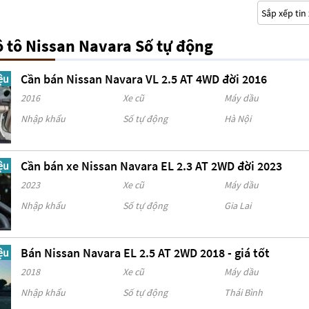
 tô Nissan Navara Số tự động
Cần bán Nissan Navara VL 2.5 AT 4WD đời 2016
ệu
2016
Xe cũ
Máy dầu
Nhập khẩu
Số tự động
Hà Nội
Cần bán xe Nissan Navara EL 2.3 AT 2WD đời 2023
ệu
2023
Xe cũ
Máy dầu
Nhập khẩu
Số tự động
Gia Lai
Bán Nissan Navara EL 2.5 AT 2WD 2018 - giá tốt
ệu
2018
Xe cũ
Máy dầu
Nhập khẩu
Số tự động
Thái Bình