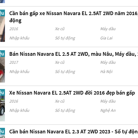
Cần bán gấp xe Nissan Navara EL 2.5AT 2WD năm 2016
ệu
động
2016
Xe cũ
Máy dầu
Nhập khẩu
Số tự động
Gia Lai
Bán Nissan Navara EL 2.5 AT 2WD, màu Nâu, Máy dầu,
ệu
2017
Xe cũ
Máy dầu
Nhập khẩu
Số tự động
Hà Nội
Xe Nissan Navara EL 2.5AT 2WD đời 2016 đẹp bán gấp
ệu
2016
Xe cũ
Máy dầu
Nhập khẩu
Số tự động
Nghệ An
Cần bán Nissan Navara EL 2.3 AT 2WD 2023 - Số tự độ
ệu