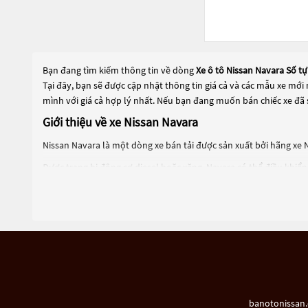
Bạn đang tìm kiếm thông tin về dòng
Xe ô tô Nissan Navara Số t
Tại đây, bạn sẽ được cập nhật thông tin giá cả và các mẫu xe mới
mình với giá cả hợp lý nhất. Nếu bạn đang muốn bán chiếc xe đã 
Giới thiệu về xe Nissan Navara
Nissan Navara là một dòng xe bán tải được sản xuất bởi hãng xe N
Được trang bị động cơ diesel hoặc xăng, Navara có thể điều khiể
đường phố đô thị đến đường mòn đồi núi.
Navara có khả năng kéo tải và chở hàng rất tốt, với trọng tải tối 
như hệ thống giải trí, hệ thống điều hòa, hệ thống an toàn, hệ t
Navara có nhiều phiên bản để lựa chọn, từ phiên bản cơ bản đến 
người muốn sử dụng xe bán tải.
banotonissan.c