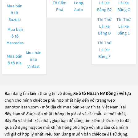
Tô Cẩm
Long
Lái Xe
Lái Xe
Mua bán
Phả
Auto
Bằng B2
Bằng C
ô tô
Suzuki
Thi Thử
Thi Thử
Lái Xe
Lái Xe
Mua bán
Bằng D
Bằng E
ô tô
Mercedes
Thi Thử
Lái Xe
Mua bán
Mua bán
Bằng F
ô tô
ô tô
Kia
Vinfast
Bạn đang tìm kiếm thông tin về dòng
Xe ô tô Nissan NV Đồng
? Để lựa
chọn cho mình chiếc xe phù hợp nhất hãy đến với trang web
Banotonissan.com - một địa chỉ mua bán xe uy tín tại Việt Nam. Tại
đây, bạn sẽ được cập nhật thông tin giá cả và các mẫu xe mới nhất,
đầy đủ và chính xác nhất, giúp bạn dễ dàng tìm kiếm chiếc xe ô tô đã
qua sử dụng hoặc xe mới chính hãng phù hợp với nhu cầu của mình
với giá cả hợp lý nhất. Nếu bạn đang muốn bán chiếc xe đã sử dụng,