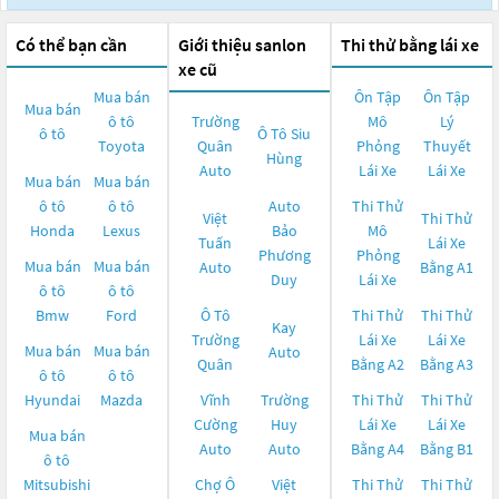
Có thể bạn cần
Giới thiệu sanlon
Thi thử bằng lái xe
xe cũ
Mua bán
Ôn Tập
Ôn Tập
Mua bán
ô tô
Trường
Mô
Lý
ô tô
Ô Tô Siu
Toyota
Quân
Phỏng
Thuyết
Hùng
Auto
Lái Xe
Lái Xe
Mua bán
Mua bán
ô tô
ô tô
Auto
Thi Thử
Việt
Thi Thử
Honda
Lexus
Bảo
Mô
Tuấn
Lái Xe
Phương
Phỏng
Mua bán
Mua bán
Auto
Bằng A1
Duy
Lái Xe
ô tô
ô tô
Bmw
Ford
Ô Tô
Thi Thử
Thi Thử
Kay
Trường
Lái Xe
Lái Xe
Mua bán
Mua bán
Auto
Quân
Bằng A2
Bằng A3
ô tô
ô tô
Hyundai
Mazda
Vĩnh
Trường
Thi Thử
Thi Thử
Cường
Huy
Lái Xe
Lái Xe
Mua bán
Auto
Auto
Bằng A4
Bằng B1
ô tô
Mitsubishi
Chợ Ô
Việt
Thi Thử
Thi Thử