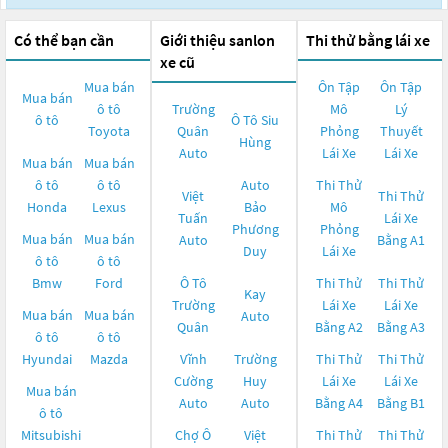
Có thể bạn cần
Giới thiệu sanlon
Thi thử bằng lái xe
xe cũ
Mua bán
Ôn Tập
Ôn Tập
Mua bán
ô tô
Trường
Mô
Lý
ô tô
Ô Tô Siu
Toyota
Quân
Phỏng
Thuyết
Hùng
Auto
Lái Xe
Lái Xe
Mua bán
Mua bán
ô tô
ô tô
Auto
Thi Thử
Việt
Thi Thử
Honda
Lexus
Bảo
Mô
Tuấn
Lái Xe
Phương
Phỏng
Mua bán
Mua bán
Auto
Bằng A1
Duy
Lái Xe
ô tô
ô tô
Bmw
Ford
Ô Tô
Thi Thử
Thi Thử
Kay
Trường
Lái Xe
Lái Xe
Mua bán
Mua bán
Auto
Quân
Bằng A2
Bằng A3
ô tô
ô tô
Hyundai
Mazda
Vĩnh
Trường
Thi Thử
Thi Thử
Cường
Huy
Lái Xe
Lái Xe
Mua bán
Auto
Auto
Bằng A4
Bằng B1
ô tô
Mitsubishi
Chợ Ô
Việt
Thi Thử
Thi Thử