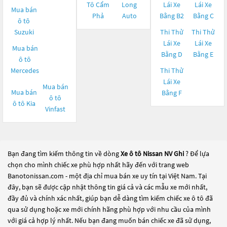
Tô Cẩm
Long
Lái Xe
Lái Xe
Mua bán
Phả
Auto
Bằng B2
Bằng C
ô tô
Suzuki
Thi Thử
Thi Thử
Lái Xe
Lái Xe
Mua bán
Bằng D
Bằng E
ô tô
Mercedes
Thi Thử
Lái Xe
Mua bán
Mua bán
Bằng F
ô tô
ô tô
Kia
Vinfast
Bạn đang tìm kiếm thông tin về dòng
Xe ô tô Nissan NV Ghi
? Để lựa
chọn cho mình chiếc xe phù hợp nhất hãy đến với trang web
Banotonissan.com - một địa chỉ mua bán xe uy tín tại Việt Nam. Tại
đây, bạn sẽ được cập nhật thông tin giá cả và các mẫu xe mới nhất,
đầy đủ và chính xác nhất, giúp bạn dễ dàng tìm kiếm chiếc xe ô tô đã
qua sử dụng hoặc xe mới chính hãng phù hợp với nhu cầu của mình
với giá cả hợp lý nhất. Nếu bạn đang muốn bán chiếc xe đã sử dụng,