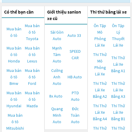
Có thể bạn cần
Giới thiệu sanlon
Thi thử bằng lái xe
xe cũ
Mua bán
Ôn Tập
Ôn Tập
Mua bán
ô tô
Sài Gòn
Mô
Lý
ô tô
Auto 33
Toyota
Auto
Phỏng
Thuyết
Lái Xe
Lái Xe
Mua bán
Mua bán
Mạnh
SPEED
ô tô
ô tô
Tâm
Thi Thử
CAR
Thi Thử
Honda
Lexus
Auto
Mô
Lái Xe
Phỏng
Mua bán
Mua bán
Cường
Bằng A1
Lái Xe
ô tô
ô tô
Anh
HB Auto
Bmw
Ford
Auto
Thi Thử
Thi Thử
Lái Xe
Lái Xe
Mua bán
Mua bán
PTD
8x Auto
Bằng A2
Bằng A3
ô tô
ô tô
Auto
Hyundai
Mazda
Thi Thử
Thi Thử
Quang
Đức
Lái Xe
Lái Xe
Mua bán
Minh
Toàn
Bằng A4
Bằng B1
ô tô
Auto
Auto
Mitsubishi
Thi Thử
Thi Thử