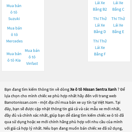
Lái Xe
Lái Xe
Mua bán
Bằng B2
Bằng C
ô tô
Suzuki
Thi Thử
Thi Thử
Lái Xe
Lái Xe
Mua bán
Bằng D
Bằng E
ô tô
Mercedes
Thi Thử
Lái Xe
Mua bán
Mua bán
Bằng F
ô tô
ô tô
Kia
Vinfast
Bạn đang tìm kiếm thông tin về dòng
Xe ô tô Nissan Sentra Xanh
? Để
lựa chọn cho mình chiếc xe phù hợp nhất hãy đến với trang web
Banotonissan.com - một địa chỉ mua bán xe uy tín tại Việt Nam. Tại
đây, bạn sẽ được cập nhật thông tin giá cả và các mẫu xe mới nhất,
đầy đủ và chính xác nhất, giúp bạn dễ dàng tìm kiếm chiếc xe ô tô đã
qua sử dụng hoặc xe mới chính hãng phù hợp với nhu cầu của mình
với giá cả hợp lý nhất. Nếu bạn đang muốn bán chiếc xe đã sử dụng,