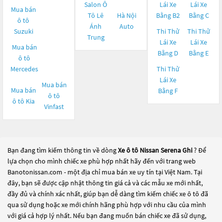
Salon Ô
Lái Xe
Lái Xe
Mua bán
Tô Lê
Hà Nội
Bằng B2
Bằng C
ô tô
Ánh
Auto
Suzuki
Thi Thử
Thi Thử
Trung
Lái Xe
Lái Xe
Mua bán
Bằng D
Bằng E
ô tô
Mercedes
Thi Thử
Lái Xe
Mua bán
Mua bán
Bằng F
ô tô
ô tô
Kia
Vinfast
Bạn đang tìm kiếm thông tin về dòng
Xe ô tô Nissan Serena Ghi
? Để
lựa chọn cho mình chiếc xe phù hợp nhất hãy đến với trang web
Banotonissan.com - một địa chỉ mua bán xe uy tín tại Việt Nam. Tại
đây, bạn sẽ được cập nhật thông tin giá cả và các mẫu xe mới nhất,
đầy đủ và chính xác nhất, giúp bạn dễ dàng tìm kiếm chiếc xe ô tô đã
qua sử dụng hoặc xe mới chính hãng phù hợp với nhu cầu của mình
với giá cả hợp lý nhất. Nếu bạn đang muốn bán chiếc xe đã sử dụng,