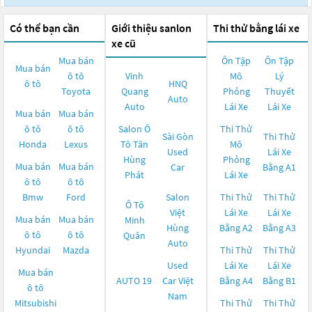
Có thể bạn cần
Giới thiệu sanlon
Thi thử bằng lái xe
xe cũ
Mua bán
Ôn Tập
Ôn Tập
Mua bán
ô tô
Vinh
Mô
Lý
ô tô
HNQ
Toyota
Quang
Phỏng
Thuyết
Auto
Auto
Lái Xe
Lái Xe
Mua bán
Mua bán
ô tô
ô tô
Salon Ô
Thi Thử
Sài Gòn
Thi Thử
Honda
Lexus
Tô Tân
Mô
Used
Lái Xe
Hùng
Phỏng
Mua bán
Mua bán
Car
Bằng A1
Phát
Lái Xe
ô tô
ô tô
Bmw
Ford
Salon
Thi Thử
Thi Thử
Ô Tô
Việt
Lái Xe
Lái Xe
Mua bán
Mua bán
Minh
Hùng
Bằng A2
Bằng A3
ô tô
ô tô
Quân
Auto
Hyundai
Mazda
Thi Thử
Thi Thử
Used
Lái Xe
Lái Xe
Mua bán
AUTO 19
Car Việt
Bằng A4
Bằng B1
ô tô
Nam
Mitsubishi
Thi Thử
Thi Thử