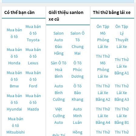
Có thể bạn cần
Giới thiệu sanlon
Thi thử bằng lái xe
xe cũ
Mua bán
Ôn Tập
Ôn Tập
Mua bán
ô tô
Salon
Salon Ô
Mô
Lý
ô tô
Toyota
Auto
Tô
Phỏng
Thuyết
Đào
Chung
Lái Xe
Lái Xe
Mua bán
Mua bán
Hằng
Mai
ô tô
ô tô
Thi Thử
Thi Thử
Honda
Lexus
Sàn Ô Tô
Ô Tô
Mô
Lái Xe
Hoà
Phúc
Phỏng
Mua bán
Mua bán
Bằng A1
Bình
Dương
Lái Xe
ô tô
ô tô
Bmw
Ford
Auto
Ô Tô
Thi Thử
Thi Thử
Bình
Bảo
Lái Xe
Lái Xe
Mua bán
Mua bán
Cường
Khang
Bằng A2
Bằng A3
ô tô
ô tô
Hyundai
Mazda
Việt
Auto
Thi Thử
Thi Thử
Cường
Minh
Lái Xe
Lái Xe
Mua bán
Auto
Luân
Bằng A4
Bằng B1
ô tô
Mitsubishi
Hồng
Thi Thử
Thi Thử
Đức Trí