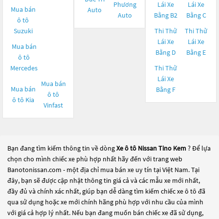
Phương
Lái Xe
Lái Xe
Mua bán
Auto
Auto
Bằng B2
Bằng C
ô tô
Suzuki
Thi Thử
Thi Thử
Lái Xe
Lái Xe
Mua bán
Bằng D
Bằng E
ô tô
Mercedes
Thi Thử
Lái Xe
Mua bán
Mua bán
Bằng F
ô tô
ô tô
Kia
Vinfast
Bạn đang tìm kiếm thông tin về dòng
Xe ô tô Nissan Tino Kem
? Để lựa
chọn cho mình chiếc xe phù hợp nhất hãy đến với trang web
Banotonissan.com - một địa chỉ mua bán xe uy tín tại Việt Nam. Tại
đây, bạn sẽ được cập nhật thông tin giá cả và các mẫu xe mới nhất,
đầy đủ và chính xác nhất, giúp bạn dễ dàng tìm kiếm chiếc xe ô tô đã
qua sử dụng hoặc xe mới chính hãng phù hợp với nhu cầu của mình
với giá cả hợp lý nhất. Nếu bạn đang muốn bán chiếc xe đã sử dụng,