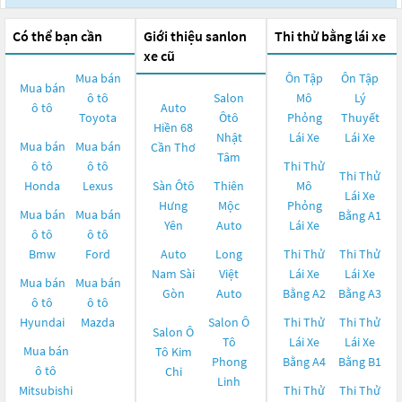
Có thể bạn cần
Giới thiệu sanlon
Thi thử bằng lái xe
xe cũ
Mua bán
Ôn Tập
Ôn Tập
Mua bán
ô tô
Salon
Mô
Lý
ô tô
Auto
Toyota
Ôtô
Phỏng
Thuyết
Hiền 68
Nhật
Lái Xe
Lái Xe
Mua bán
Mua bán
Cần Thơ
Tâm
ô tô
ô tô
Thi Thử
Thi Thử
Honda
Lexus
Sàn Ôtô
Thiên
Mô
Lái Xe
Hưng
Mộc
Phỏng
Mua bán
Mua bán
Bằng A1
Yên
Auto
Lái Xe
ô tô
ô tô
Bmw
Ford
Auto
Long
Thi Thử
Thi Thử
Nam Sài
Việt
Lái Xe
Lái Xe
Mua bán
Mua bán
Gòn
Auto
Bằng A2
Bằng A3
ô tô
ô tô
Hyundai
Mazda
Salon Ô
Thi Thử
Thi Thử
Salon Ô
Tô
Lái Xe
Lái Xe
Mua bán
Tô Kim
Phong
Bằng A4
Bằng B1
ô tô
Chi
Linh
Mitsubishi
Thi Thử
Thi Thử