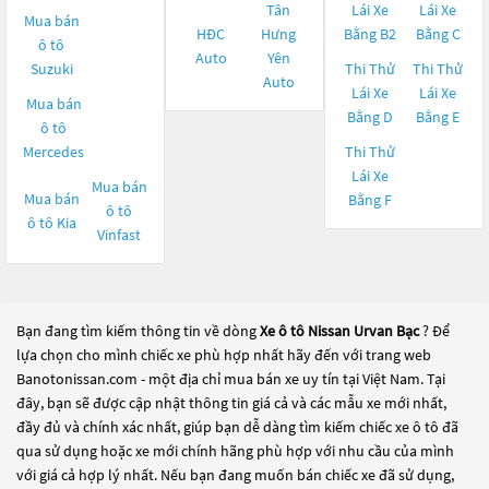
Tân
Lái Xe
Lái Xe
Mua bán
HĐC
Hưng
Bằng B2
Bằng C
ô tô
Auto
Yên
Suzuki
Thi Thử
Thi Thử
Auto
Lái Xe
Lái Xe
Mua bán
Bằng D
Bằng E
ô tô
Mercedes
Thi Thử
Lái Xe
Mua bán
Mua bán
Bằng F
ô tô
ô tô
Kia
Vinfast
Bạn đang tìm kiếm thông tin về dòng
Xe ô tô Nissan Urvan Bạc
? Để
lựa chọn cho mình chiếc xe phù hợp nhất hãy đến với trang web
Banotonissan.com - một địa chỉ mua bán xe uy tín tại Việt Nam. Tại
đây, bạn sẽ được cập nhật thông tin giá cả và các mẫu xe mới nhất,
đầy đủ và chính xác nhất, giúp bạn dễ dàng tìm kiếm chiếc xe ô tô đã
qua sử dụng hoặc xe mới chính hãng phù hợp với nhu cầu của mình
với giá cả hợp lý nhất. Nếu bạn đang muốn bán chiếc xe đã sử dụng,