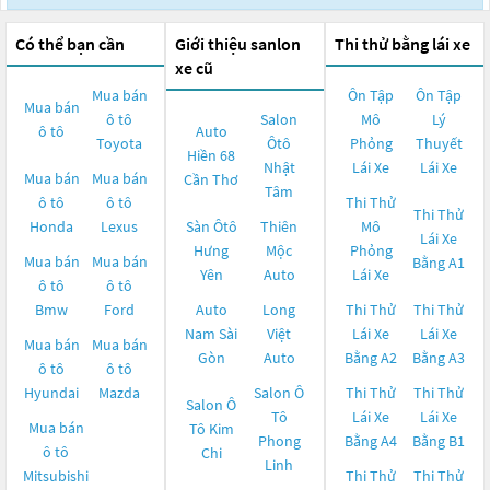
Có thể bạn cần
Giới thiệu sanlon
Thi thử bằng lái xe
xe cũ
Mua bán
Ôn Tập
Ôn Tập
Mua bán
ô tô
Salon
Mô
Lý
ô tô
Auto
Toyota
Ôtô
Phỏng
Thuyết
Hiền 68
Nhật
Lái Xe
Lái Xe
Mua bán
Mua bán
Cần Thơ
Tâm
ô tô
ô tô
Thi Thử
Thi Thử
Honda
Lexus
Sàn Ôtô
Thiên
Mô
Lái Xe
Hưng
Mộc
Phỏng
Mua bán
Mua bán
Bằng A1
Yên
Auto
Lái Xe
ô tô
ô tô
Bmw
Ford
Auto
Long
Thi Thử
Thi Thử
Nam Sài
Việt
Lái Xe
Lái Xe
Mua bán
Mua bán
Gòn
Auto
Bằng A2
Bằng A3
ô tô
ô tô
Hyundai
Mazda
Salon Ô
Thi Thử
Thi Thử
Salon Ô
Tô
Lái Xe
Lái Xe
Mua bán
Tô Kim
Phong
Bằng A4
Bằng B1
ô tô
Chi
Linh
Mitsubishi
Thi Thử
Thi Thử