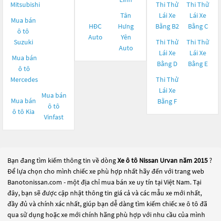
Mitsubishi
Thi Thử
Thi Thử
Tân
Lái Xe
Lái Xe
Mua bán
HĐC
Hưng
Bằng B2
Bằng C
ô tô
Auto
Yên
Suzuki
Thi Thử
Thi Thử
Auto
Lái Xe
Lái Xe
Mua bán
Bằng D
Bằng E
ô tô
Mercedes
Thi Thử
Lái Xe
Mua bán
Mua bán
Bằng F
ô tô
ô tô
Kia
Vinfast
Bạn đang tìm kiếm thông tin về dòng
Xe ô tô Nissan Urvan năm 2015
?
Để lựa chọn cho mình chiếc xe phù hợp nhất hãy đến với trang web
Banotonissan.com - một địa chỉ mua bán xe uy tín tại Việt Nam. Tại
đây, bạn sẽ được cập nhật thông tin giá cả và các mẫu xe mới nhất,
đầy đủ và chính xác nhất, giúp bạn dễ dàng tìm kiếm chiếc xe ô tô đã
qua sử dụng hoặc xe mới chính hãng phù hợp với nhu cầu của mình