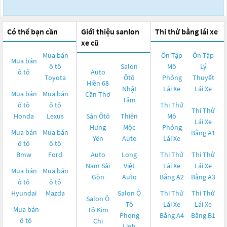
Có thể bạn cần
Giới thiệu sanlon
Thi thử bằng lái xe
xe cũ
Mua bán
Ôn Tập
Ôn Tập
Mua bán
ô tô
Salon
Mô
Lý
ô tô
Auto
Toyota
Ôtô
Phỏng
Thuyết
Hiền 68
Nhật
Lái Xe
Lái Xe
Mua bán
Mua bán
Cần Thơ
Tâm
ô tô
ô tô
Thi Thử
Thi Thử
Honda
Lexus
Sàn Ôtô
Thiên
Mô
Lái Xe
Hưng
Mộc
Phỏng
Mua bán
Mua bán
Bằng A1
Yên
Auto
Lái Xe
ô tô
ô tô
Bmw
Ford
Auto
Long
Thi Thử
Thi Thử
Nam Sài
Việt
Lái Xe
Lái Xe
Mua bán
Mua bán
Gòn
Auto
Bằng A2
Bằng A3
ô tô
ô tô
Hyundai
Mazda
Salon Ô
Thi Thử
Thi Thử
Salon Ô
Tô
Lái Xe
Lái Xe
Mua bán
Tô Kim
Phong
Bằng A4
Bằng B1
ô tô
Chi
Linh