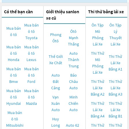
Có thể bạn cần
Giới thiệu sanlon
Thi thử bằng lái xe
xe cũ
Mua bán
Ôn Tập
Ôn Tập
Mua bán
ô tô
Ôtô
Mô
Lý
ô tô
Phong
Toyota
Mạnh
Phỏng
Thuyết
Ôtô
Thắng
Lái Xe
Lái Xe
Mua bán
Mua bán
ô tô
ô tô
Auto
Thi Thử
Thế Giới
Thi Thử
Honda
Lexus
Thành
Mô
Xe Chất
Lái Xe
Trung
Phỏng
Mua bán
Mua bán
Bằng A1
Lái Xe
ô tô
ô tô
Auto
Bảo
Bmw
Ford
Đất
Châu
Thi Thử
Thi Thử
Cảng
Auto
Lái Xe
Lái Xe
Mua bán
Mua bán
Bằng A2
Bằng A3
ô tô
ô tô
Vạn
Minh
Hyundai
Mazda
Xuân
Chiến
Thi Thử
Thi Thử
Auto
Auto
Lái Xe
Lái Xe
Mua bán
Bằng A4
Bằng B1
ô tô
Huy
Mitsubishi
Long
Auto 62
Thi Thử
Thi Thử