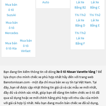
Auto
Lái Xe
Lái Xe
Mua bán
Bằng B2
Bằng C
ô tô
Suzuki
Thi Thử
Thi Thử
Lái Xe
Lái Xe
Mua bán
Bằng D
Bằng E
ô tô
Mercedes
Thi Thử
Lái Xe
Mua bán
Mua bán
Bằng F
ô tô
ô tô
Kia
Vinfast
Bạn đang tìm kiếm thông tin về dòng
Xe ô tô Nissan Vanette Vàng
? Để
lựa chọn cho mình chiếc xe phù hợp nhất hãy đến với trang web
Banotonissan.com - một địa chỉ mua bán xe uy tín tại Việt Nam. Tại
đây, bạn sẽ được cập nhật thông tin giá cả và các mẫu xe mới nhất,
đầy đủ và chính xác nhất, giúp bạn dễ dàng tìm kiếm chiếc xe ô tô đã
qua sử dụng hoặc xe mới chính hãng phù hợp với nhu cầu của mình
với giá cả hợp lý nhất. Nếu bạn đang muốn bán chiếc xe đã sử dụng,