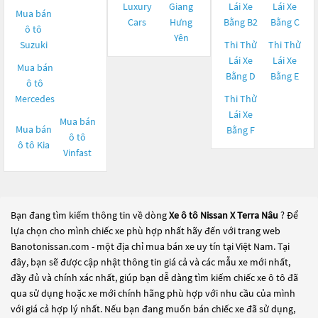
Luxury
Giang
Lái Xe
Lái Xe
Mua bán
Cars
Hưng
Bằng B2
Bằng C
ô tô
Yên
Suzuki
Thi Thử
Thi Thử
Lái Xe
Lái Xe
Mua bán
Bằng D
Bằng E
ô tô
Mercedes
Thi Thử
Lái Xe
Mua bán
Mua bán
Bằng F
ô tô
ô tô
Kia
Vinfast
Bạn đang tìm kiếm thông tin về dòng
Xe ô tô Nissan X Terra Nâu
? Để
lựa chọn cho mình chiếc xe phù hợp nhất hãy đến với trang web
Banotonissan.com - một địa chỉ mua bán xe uy tín tại Việt Nam. Tại
đây, bạn sẽ được cập nhật thông tin giá cả và các mẫu xe mới nhất,
đầy đủ và chính xác nhất, giúp bạn dễ dàng tìm kiếm chiếc xe ô tô đã
qua sử dụng hoặc xe mới chính hãng phù hợp với nhu cầu của mình
với giá cả hợp lý nhất. Nếu bạn đang muốn bán chiếc xe đã sử dụng,