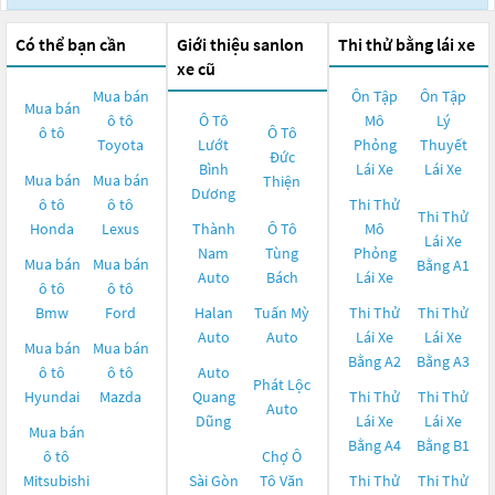
Có thể bạn cần
Giới thiệu sanlon
Thi thử bằng lái xe
xe cũ
Mua bán
Ôn Tập
Ôn Tập
Mua bán
ô tô
Ô Tô
Mô
Lý
ô tô
Ô Tô
Toyota
Lướt
Phỏng
Thuyết
Đức
Bình
Lái Xe
Lái Xe
Mua bán
Mua bán
Thiện
Dương
ô tô
ô tô
Thi Thử
Thi Thử
Honda
Lexus
Thành
Ô Tô
Mô
Lái Xe
Nam
Tùng
Phỏng
Mua bán
Mua bán
Bằng A1
Auto
Bách
Lái Xe
ô tô
ô tô
Bmw
Ford
Halan
Tuấn Mỳ
Thi Thử
Thi Thử
Auto
Auto
Lái Xe
Lái Xe
Mua bán
Mua bán
Bằng A2
Bằng A3
ô tô
ô tô
Auto
Phát Lộc
Hyundai
Mazda
Quang
Thi Thử
Thi Thử
Auto
Dũng
Lái Xe
Lái Xe
Mua bán
Bằng A4
Bằng B1
ô tô
Chợ Ô
Mitsubishi
Sài Gòn
Tô Văn
Thi Thử
Thi Thử