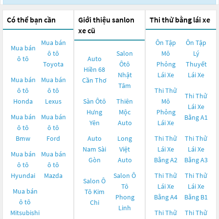
Có thể bạn cần
Giới thiệu sanlon
Thi thử bằng lái xe
xe cũ
Mua bán
Ôn Tập
Ôn Tập
Mua bán
ô tô
Salon
Mô
Lý
ô tô
Auto
Toyota
Ôtô
Phỏng
Thuyết
Hiền 68
Nhật
Lái Xe
Lái Xe
Mua bán
Mua bán
Cần Thơ
Tâm
ô tô
ô tô
Thi Thử
Thi Thử
Honda
Lexus
Sàn Ôtô
Thiên
Mô
Lái Xe
Hưng
Mộc
Phỏng
Mua bán
Mua bán
Bằng A1
Yên
Auto
Lái Xe
ô tô
ô tô
Bmw
Ford
Auto
Long
Thi Thử
Thi Thử
Nam Sài
Việt
Lái Xe
Lái Xe
Mua bán
Mua bán
Gòn
Auto
Bằng A2
Bằng A3
ô tô
ô tô
Hyundai
Mazda
Salon Ô
Thi Thử
Thi Thử
Salon Ô
Tô
Lái Xe
Lái Xe
Mua bán
Tô Kim
Phong
Bằng A4
Bằng B1
ô tô
Chi
Linh
Mitsubishi
Thi Thử
Thi Thử