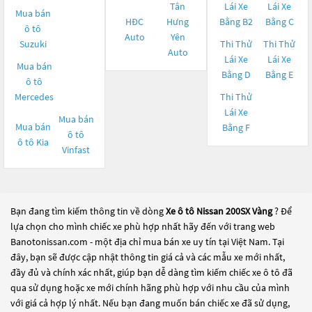
Tân
Lái Xe
Lái Xe
Mua bán
HĐC
Hưng
Bằng B2
Bằng C
ô tô
Auto
Yên
Suzuki
Thi Thử
Thi Thử
Auto
Lái Xe
Lái Xe
Mua bán
Bằng D
Bằng E
ô tô
Mercedes
Thi Thử
Lái Xe
Mua bán
Mua bán
Bằng F
ô tô
ô tô
Kia
Vinfast
Bạn đang tìm kiếm thông tin về dòng
Xe ô tô Nissan 200SX Vàng
? Để
lựa chọn cho mình chiếc xe phù hợp nhất hãy đến với trang web
Banotonissan.com - một địa chỉ mua bán xe uy tín tại Việt Nam. Tại
đây, bạn sẽ được cập nhật thông tin giá cả và các mẫu xe mới nhất,
đầy đủ và chính xác nhất, giúp bạn dễ dàng tìm kiếm chiếc xe ô tô đã
qua sử dụng hoặc xe mới chính hãng phù hợp với nhu cầu của mình
với giá cả hợp lý nhất. Nếu bạn đang muốn bán chiếc xe đã sử dụng,