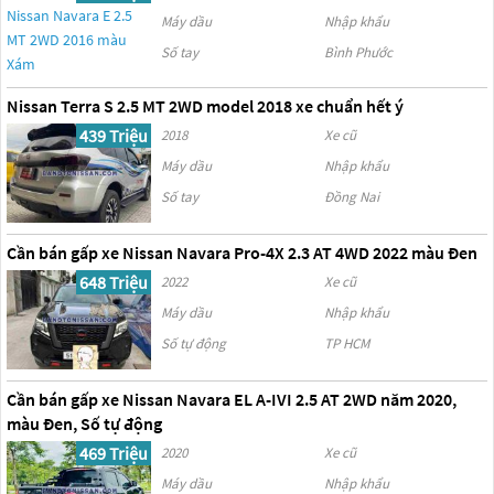
Máy dầu
Nhập khẩu
Số tay
Bình Phước
Nissan Terra S 2.5 MT 2WD model 2018 xe chuẩn hết ý
439 Triệu
2018
Xe cũ
Máy dầu
Nhập khẩu
Số tay
Đồng Nai
Cần bán gấp xe Nissan Navara Pro-4X 2.3 AT 4WD 2022 màu Đen
648 Triệu
2022
Xe cũ
Máy dầu
Nhập khẩu
Số tự động
TP HCM
Cần bán gấp xe Nissan Navara EL A-IVI 2.5 AT 2WD năm 2020,
màu Đen, Số tự động
469 Triệu
2020
Xe cũ
Máy dầu
Nhập khẩu