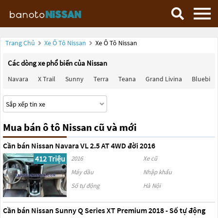
Trang Chủ
Xe Ô Tô Nissan
Xe Ô Tô Nissan
Các dòng xe phổ biến của Nissan
Navara
X Trail
Sunny
Terra
Teana
Grand Livina
Bluebird
Mua bán ô tô Nissan cũ và mới
Cần bán Nissan Navara VL 2.5 AT 4WD đời 2016
412 Triệu
2016
Xe cũ
Máy dầu
Nhập khẩu
Số tự động
Hà Nội
Cần bán Nissan Sunny Q Series XT Premium 2018 - Số tự động