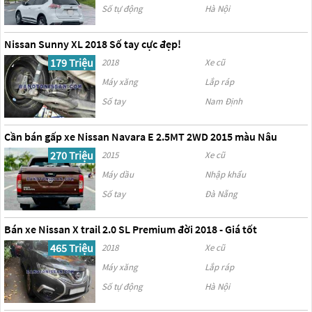
Số tự động
Hà Nội
Nissan Sunny XL 2018 Số tay cực đẹp!
179 Triệu
2018
Xe cũ
Máy xăng
Lắp ráp
Số tay
Nam Định
Cần bán gấp xe Nissan Navara E 2.5MT 2WD 2015 màu Nâu
270 Triệu
2015
Xe cũ
Máy dầu
Nhập khẩu
Số tay
Đà Nẵng
Bán xe Nissan X trail 2.0 SL Premium đời 2018 - Giá tốt
465 Triệu
2018
Xe cũ
Máy xăng
Lắp ráp
Số tự động
Hà Nội