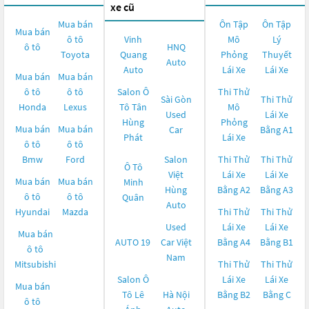
xe cũ
Mua bán
Ôn Tập
Ôn Tập
Mua bán
ô tô
Vinh
Mô
Lý
ô tô
HNQ
Toyota
Quang
Phỏng
Thuyết
Auto
Auto
Lái Xe
Lái Xe
Mua bán
Mua bán
ô tô
ô tô
Salon Ô
Thi Thử
Sài Gòn
Thi Thử
Honda
Lexus
Tô Tân
Mô
Used
Lái Xe
Hùng
Phỏng
Mua bán
Mua bán
Car
Bằng A1
Phát
Lái Xe
ô tô
ô tô
Bmw
Ford
Salon
Thi Thử
Thi Thử
Ô Tô
Việt
Lái Xe
Lái Xe
Mua bán
Mua bán
Minh
Hùng
Bằng A2
Bằng A3
ô tô
ô tô
Quân
Auto
Hyundai
Mazda
Thi Thử
Thi Thử
Used
Lái Xe
Lái Xe
Mua bán
AUTO 19
Car Việt
Bằng A4
Bằng B1
ô tô
Nam
Mitsubishi
Thi Thử
Thi Thử
Salon Ô
Lái Xe
Lái Xe
Mua bán
Tô Lê
Hà Nội
Bằng B2
Bằng C
ô tô