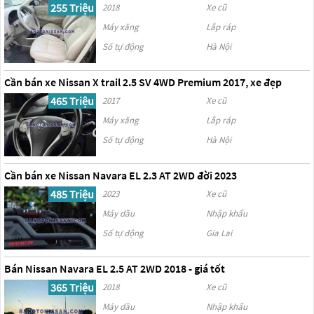
255 Triệu
2018
Xe cũ
Máy xăng
Lắp ráp
Số tự động
Hà Nội
Cần bán xe Nissan X trail 2.5 SV 4WD Premium 2017, xe đẹp
465 Triệu
2017
Xe cũ
Máy xăng
Lắp ráp
Số tự động
Hà Nội
Cần bán xe Nissan Navara EL 2.3 AT 2WD đời 2023
485 Triệu
2023
Xe cũ
Máy dầu
Nhập khẩu
Số tự động
Gia Lai
Bán Nissan Navara EL 2.5 AT 2WD 2018 - giá tốt
365 Triệu
2018
Xe cũ
Máy dầu
Nhập khẩu