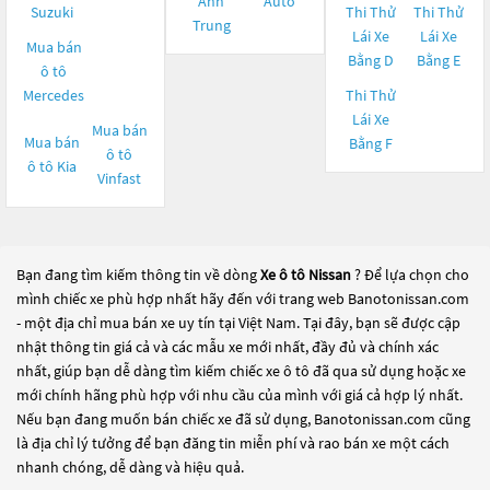
Ánh
Auto
Suzuki
Thi Thử
Thi Thử
Trung
Lái Xe
Lái Xe
Mua bán
Bằng D
Bằng E
ô tô
Mercedes
Thi Thử
Lái Xe
Mua bán
Mua bán
Bằng F
ô tô
ô tô
Kia
Vinfast
Bạn đang tìm kiếm thông tin về dòng
Xe ô tô Nissan
? Để lựa chọn cho
mình chiếc xe phù hợp nhất hãy đến với trang web Banotonissan.com
- một địa chỉ mua bán xe uy tín tại Việt Nam. Tại đây, bạn sẽ được cập
nhật thông tin giá cả và các mẫu xe mới nhất, đầy đủ và chính xác
nhất, giúp bạn dễ dàng tìm kiếm chiếc xe ô tô đã qua sử dụng hoặc xe
mới chính hãng phù hợp với nhu cầu của mình với giá cả hợp lý nhất.
Nếu bạn đang muốn bán chiếc xe đã sử dụng, Banotonissan.com cũng
là địa chỉ lý tưởng để bạn đăng tin miễn phí và rao bán xe một cách
nhanh chóng, dễ dàng và hiệu quả.