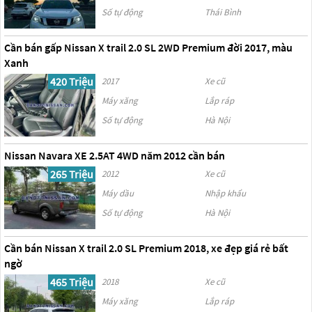
Số tự động
Thái Bình
Cần bán gấp Nissan X trail 2.0 SL 2WD Premium đời 2017, màu
Xanh
420 Triệu
2017
Xe cũ
Máy xăng
Lắp ráp
Số tự động
Hà Nội
Nissan Navara XE 2.5AT 4WD năm 2012 cần bán
265 Triệu
2012
Xe cũ
Máy dầu
Nhập khẩu
Số tự động
Hà Nội
Cần bán Nissan X trail 2.0 SL Premium 2018, xe đẹp giá rẻ bất
ngờ
465 Triệu
2018
Xe cũ
Máy xăng
Lắp ráp