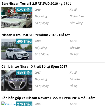
Bán Nissan Terra E 2.5 AT 2WD 2019 - giá tốt
525 Triệu
2019
Xe cũ
Máy xăng
Nhập khẩu
Số tự động
Lâm Đồng
Nissan X trail 2.0 SL Premium 2018 - Giá tốt
465 Triệu
2018
Xe cũ
Máy xăng
Lắp ráp
Số tự động
Hà Nội
Cần bán xe Nissan X trail Số tự động 2017
439 Triệu
2017
Xe cũ
Máy xăng
Lắp ráp
Số tự động
Hà Nội
Cần bán gấp xe Nissan Navara E 2.5 MT 2WD 2016 màu Xám
270 Triệu
2016
Xe cũ