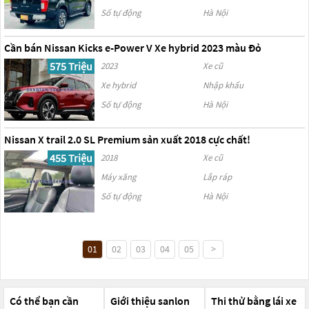
Số tự động
Hà Nội
Cần bán Nissan Kicks e-Power V Xe hybrid 2023 màu Đỏ
575 Triệu
2023
Xe cũ
Xe hybrid
Nhập khẩu
Số tự động
Hà Nội
Nissan X trail 2.0 SL Premium sản xuất 2018 cực chất!
455 Triệu
2018
Xe cũ
Máy xăng
Lắp ráp
Số tự động
Hà Nội
01
02
03
04
05
>
Có thể bạn cần
Giới thiệu sanlon
Thi thử bằng lái xe