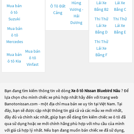
Hùng
Lái Xe
Lái Xe
Mua bán
Ô Tô Đất
Vương -
Bằng B2
Bằng C
ô tô
Cảng
Hải
Suzuki
Thi Thử
Thi Thử
Dương
Lái Xe
Lái Xe
Mua bán
Bằng D
Bằng E
ô tô
Mercedes
Thi Thử
Lái Xe
Mua bán
Mua bán
Bằng F
ô tô
ô tô
Kia
Vinfast
Bạn đang tìm kiếm thông tin về dòng
Xe ô tô Nissan Bluebird Nâu
? Để
lựa chọn cho mình chiếc xe phù hợp nhất hãy đến với trang web
Banotonissan.com - một địa chỉ mua bán xe uy tín tại Việt Nam. Tại
đây, bạn sẽ được cập nhật thông tin giá cả và các mẫu xe mới nhất,
đầy đủ và chính xác nhất, giúp bạn dễ dàng tìm kiếm chiếc xe ô tô đã
qua sử dụng hoặc xe mới chính hãng phù hợp với nhu cầu của mình
với giá cả hợp lý nhất. Nếu bạn đang muốn bán chiếc xe đã sử dụng,