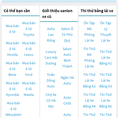
Có thể bạn cần
Giới thiệu sanlon
Thi thử bằng lái xe
xe cũ
Mua bán
Ôn Tập
Ôn Tập
Mua bán
ô tô
Auto
Salon Ô
Mô
Lý
ô tô
Toyota
Lan
Tô Phú
Phỏng
Thuyết
Rừng
Quý
Lái Xe
Lái Xe
Mua bán
Mua bán
ô tô
ô tô
Salon
Thi Thử
Luxury
Thi Thử
Honda
Lexus
Auto
Mô
Cars Hải
Lái Xe
Bình
Phỏng
Mua bán
Mua bán
Dương
Bằng A1
Thành
Lái Xe
ô tô
ô tô
Bmw
Ford
Tuấn
Thi Thử
Thi Thử
Ngân Hà
Dũng
Lái Xe
Lái Xe
Mua bán
Mua bán
Auto
Auto
Bằng A2
Bằng A3
ô tô
ô tô
Hyundai
Mazda
Chợ Xe
Thi Thử
Thi Thử
Auto
Cũ Hà
Lái Xe
Lái Xe
Mua bán
Chốt
Nội
Bằng A4
Bằng B1
ô tô
Mitsubishi
Auto
Thi Thử
Thi Thử