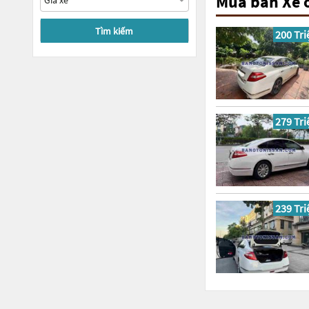
Mua bán Xe ô
Tìm kiếm
200 Tri
279 Tri
239 Tri