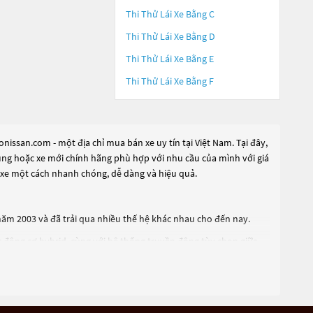
Thi Thử Lái Xe Bằng C
Thi Thử Lái Xe Bằng D
Thi Thử Lái Xe Bằng E
Thi Thử Lái Xe Bằng F
issan.com - một địa chỉ mua bán xe uy tín tại Việt Nam. Tại đây,
dụng hoặc xe mới chính hãng phù hợp với nhu cầu của mình với giá
 xe một cách nhanh chóng, dễ dàng và hiệu quả.
 năm 2003 và đã trải qua nhiều thế hệ khác nhau cho đến nay.
c động cơ hybrid, cùng với hệ thống truyền động tùy chọn giữa
iện, ghế lái chỉnh điện, điều hòa tự động, cửa sổ trời và nhiều
 ứng được nhu cầu đi lại hàng ngày.