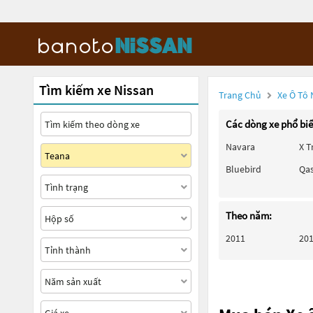
Tìm kiếm xe Nissan
Trang Chủ
Xe Ô Tô 
Các dòng xe phổ bi
Navara
X T
Bluebird
Qa
Theo năm:
2011
20