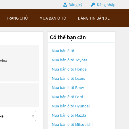
Đăng ký
Đăng nhập
TRANG CHỦ
MUA BÁN Ô TÔ
ĐĂNG TIN BÁN XE
Có thể bạn cần
Mua bán ô tô
Mua bán ô tô
Toyota
ivina
Mua bán ô tô
Honda
Mua bán ô tô
Lexus
Mua bán ô tô
Bmw
Mua bán ô tô
Ford
Mua bán ô tô
Hyundai
Mua bán ô tô
Mazda
Mua bán ô tô
Mitsubishi