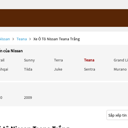
Nissan
Teana
Xe Ô Tô Nissan Teana Trắng
ến của Nissan
rail
Sunny
Terra
Teana
Grand L
shqai
Tiida
Juke
Sentra
Murano
10
2009