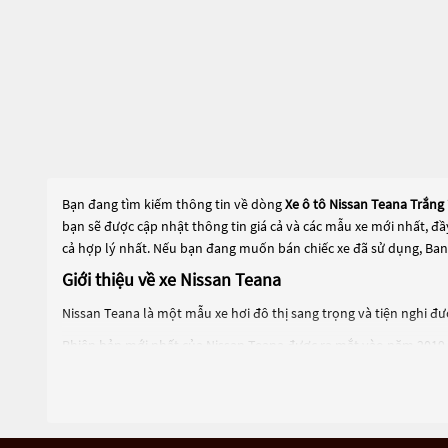
Bạn đang tìm kiếm thông tin về dòng
Xe ô tô Nissan Teana Trắng
bạn sẽ được cập nhật thông tin giá cả và các mẫu xe mới nhất, đ
cả hợp lý nhất. Nếu bạn đang muốn bán chiếc xe đã sử dụng, Ban
Giới thiệu về xe Nissan Teana
Nissan Teana là một mẫu xe hơi đô thị sang trọng và tiện nghi đ
Phiên bản mới nhất của Nissan Teana được ra mắt vào năm 2019 và
hai cầu hoặc cầu trước. Nissan Teana còn có nhiều tính năng an to
hơn nữa.
Nissan Teana là một lựa chọn phù hợp cho những khách hàng đang 