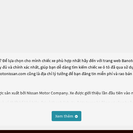
? Để lựa chọn cho mình chiếc xe phù hợp nhất hãy đến với trang web Banoton
ầy đủ và chính xác nhất, giúp bạn dễ dàng tìm kiếm chiếc xe ô tô đã qua sử 
otonissan.com cũng là địa chỉ lý tưởng để bạn đăng tin miễn phí và rao bán
ược sản xuất bởi Nissan Motor Company. Xe được giới thiệu lần đầu tiên vào
 có thiết kế khá hiện đại và thanh lịch. Xe được trang bị động cơ xăng hoặ
àn và tiện nghi như hệ thống cảnh báo va chạm, hệ thống giải trí đa phương t
Xem thêm
tìm kiếm một chiếc xe hơi có thiết kế sang trọng, đầy đủ tính năng và đáp