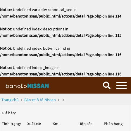
Notice
: Undefined variable: canonical_seo in
/home/banotonissan/public_html/actions/detailPage.php
on line
114
Notice
: Undefined index: descriptions in
/home/banotonissan/public_html/actions/detailPage.php
on line
115
Notice
: Undefined index: botvn_car_id in
/home/banotonissan/public_html/actions/detailPage.php
on line
116
Notice
: Undefined index: _image in
/home/banotonissan/public_html/actions/detailPage.php
on line
116
Trang chủ
Bán xe ô tô Nissan
Giá bán:
Tình trạng:
Xuất xứ:
Km:
Hộp số:
Phân hạng: