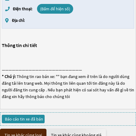
Điện thoại:
(Bấm để hiện số)
Địa chỉ:
Thông tin chi tiết
————————————————————————
* Chú ý:
Thông tin rao bán xe: "
" bạn đang xem ở trên là do người dùng
đăng tải lên trang web. Mọi thông tin liên quan tới tin đăng này là do
người đăng tin cung cấp . Nếu bạn phát hiện có sai sót hay vấn đề gì về tin
đăng xin hãy thông báo cho chúng tôi
Báo cáo tin xe đã bán
Tin xe khác cùng loại
Tin xe khác cùng khoảng giá