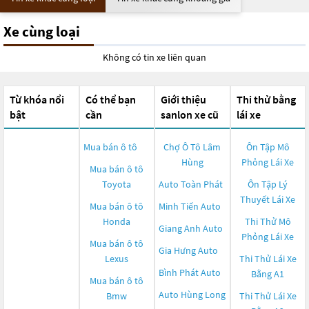
Xe cùng loại
Không có tin xe liên quan
Từ khóa nổi
Có thể bạn
Giới thiệu
Thi thử bằng
bật
cần
sanlon xe cũ
lái xe
Mua bán ô tô
Chợ Ô Tô Lâm
Ôn Tập Mô
Hùng
Phỏng Lái Xe
Mua bán ô tô
Toyota
Auto Toàn Phát
Ôn Tập Lý
Thuyết Lái Xe
Mua bán ô tô
Minh Tiến Auto
Honda
Thi Thử Mô
Giang Anh Auto
Phỏng Lái Xe
Mua bán ô tô
Gia Hưng Auto
Lexus
Thi Thử Lái Xe
Bình Phát Auto
Bằng A1
Mua bán ô tô
Auto Hùng Long
Bmw
Thi Thử Lái Xe