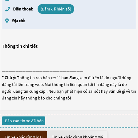
Điện thoại:
(Bấm để hiện số)
Địa chỉ:
Thông tin chi tiết
————————————————————————
* Chú ý:
Thông tin rao bán xe: "
" bạn đang xem ở trên là do người dùng
đăng tải lên trang web. Mọi thông tin liên quan tới tin đăng này là do
người đăng tin cung cấp . Nếu bạn phát hiện có sai sót hay vấn đề gì về tin
đăng xin hãy thông báo cho chúng tôi
Báo cáo tin xe đã bán
Tin xe khác cùng loại
Tin xe khác cùng khoảng giá