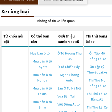
Xe cùng loại
Không có tin xe liên quan
Từ khóa nổi
Có thể bạn
Giới thiệu
Thi thử bằng
bật
cần
sanlon xe cũ
lái xe
Mua bán ô tô
Ô Tô Hưởng Thụ
Ôn Tập Mô
3S
Phỏng Lái Xe
Mua bán ô tô
Toyota
Ô Tô Chiến Bẩy
Ôn Tập Lý
Thuyết Lái Xe
Mua bán ô tô
Mạnh Phong
Honda
Auto
Thi Thử Mô
Phỏng Lái Xe
Mua bán ô tô
Sàn Ô Tô Hà Nội
Lexus
Thi Thử Lái Xe
Vua Bán Tải
Bằng A1
Mua bán ô tô
Việt Dũng Auto
Bmw
Thi Thử Lái Xe