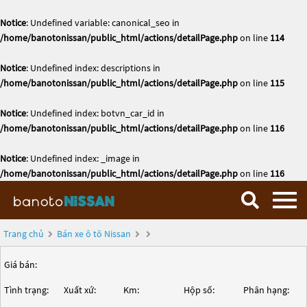
Notice
: Undefined variable: canonical_seo in
/home/banotonissan/public_html/actions/detailPage.php
on line
114
Notice
: Undefined index: descriptions in
/home/banotonissan/public_html/actions/detailPage.php
on line
115
Notice
: Undefined index: botvn_car_id in
/home/banotonissan/public_html/actions/detailPage.php
on line
116
Notice
: Undefined index: _image in
/home/banotonissan/public_html/actions/detailPage.php
on line
116
Trang chủ
Bán xe ô tô Nissan
Giá bán:
Tình trạng:
Xuất xứ:
Km:
Hộp số:
Phân hạng: