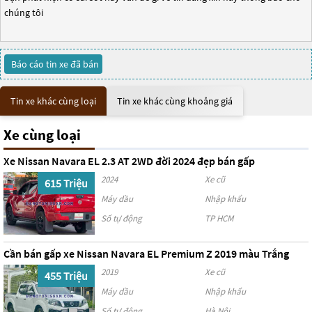
chúng tôi
Báo cáo tin xe đã bán
Tin xe khác cùng loại
Tin xe khác cùng khoảng giá
Xe cùng loại
Xe Nissan Navara EL 2.3 AT 2WD đời 2024 đẹp bán gấp
2024
Xe cũ
615 Triệu
Máy dầu
Nhập khẩu
Số tự động
TP HCM
Cần bán gấp xe Nissan Navara EL Premium Z 2019 màu Trắng
2019
Xe cũ
455 Triệu
Máy dầu
Nhập khẩu
Số tự động
Hà Nội