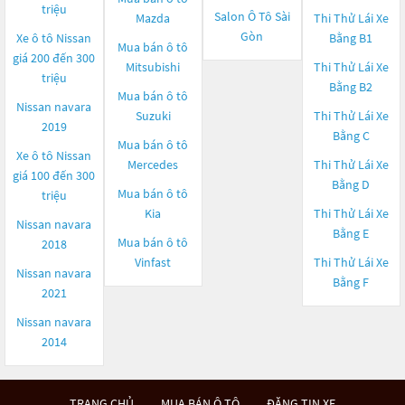
triệu
Salon Ô Tô Sài
Mazda
Thi Thử Lái Xe
Gòn
Xe ô tô Nissan
Bằng B1
Mua bán ô tô
giá 200 đến 300
Mitsubishi
Thi Thử Lái Xe
triệu
Bằng B2
Mua bán ô tô
Nissan navara
Suzuki
Thi Thử Lái Xe
2019
Bằng C
Mua bán ô tô
Xe ô tô Nissan
Mercedes
Thi Thử Lái Xe
giá 100 đến 300
Bằng D
Mua bán ô tô
triệu
Kia
Thi Thử Lái Xe
Nissan navara
Bằng E
Mua bán ô tô
2018
Vinfast
Thi Thử Lái Xe
Nissan navara
Bằng F
2021
Nissan navara
2014
TRANG CHỦ
MUA BÁN Ô TÔ
ĐĂNG TIN XE