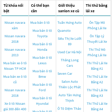
Từ khóa nổi
Có thể bạn
Giới thiệu
Thi thử bằng
bật
cần
sanlon xe cũ
lái xe
Nissan navara
Mua bán ô tô
Tuấn Hưng Auto
Ôn Tập Mô
xám
Phỏng Lái Xe
Mua bán ô tô
Quanoto
Nissan navara
Toyota
Ôn Tập Lý
Siêu Thị Xe Lướt
2018
Thuyết Lái Xe
Mua bán ô tô
89
Nissan navara
Honda
Thi Thử Mô
Used Car Hà Nội
2013
Phỏng Lái Xe
Mua bán ô tô
Thăng Long
Mua bán xe ô tô
Lexus
Thi Thử Lái Xe
Cars
Nissan TP HCM
Bằng A1
Mua bán ô tô
Seven Car
Mua bán xe ô tô
Bmw
Thi Thử Lái Xe
Salon Auto
cũ
Bằng A2
Mua bán ô tô
Thiên Lộc Phát
Nissan navara
Ford
Thi Thử Lái Xe
Auto Tân Hưng
2018
Bằng A3
Mua bán ô tô
Thịnh
Xe ô tô Nissan
Hyundai
Thi Thử Lái Xe
Ô Tô Diệm Thảo
giá 300 đến 400
Bằng A4
Mua bán ô tô