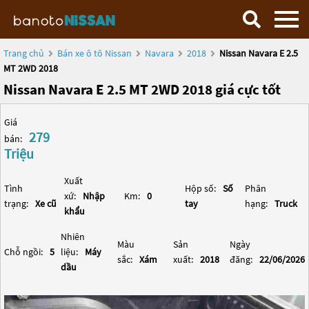
Trang chủ
Bán xe ô tô Nissan
Navara
2018
Nissan Navara E 2.5
MT 2WD 2018
Nissan Navara E 2.5 MT 2WD 2018 giá cực tốt
Giá
279
bán:
Triệu
Xuất
Tình
Hộp số:
Số
Phân
xứ:
Nhập
Km:
0
trạng:
Xe cũ
tay
hạng:
Truck
khẩu
Nhiên
Màu
Sản
Ngày
Chỗ ngồi:
5
liệu:
Máy
sắc:
Xám
xuất:
2018
đăng:
22/06/2026
dầu