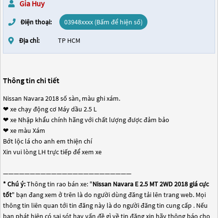
Gia Huy
Điện thoại:
03948xxxx (Bấm để hiện số)
Địa chỉ:
TP HCM
Thông tin chi tiết
Nissan Navara 2018 số sàn, màu ghi xám.
❤ xe chạy động cơ Máy dầu 2.5 L
❤ xe Nhập khẩu chính hãng với chất lượng được đảm bảo
❤ xe màu Xám
Bớt lộc lá cho anh em thiện chí
Xin vui lòng LH trực tiếp để xem xe
————————————————————————
* Chú ý:
Thông tin rao bán xe: "
Nissan Navara E 2.5 MT 2WD 2018 giá cực
tốt
" bạn đang xem ở trên là do người dùng đăng tải lên trang web. Mọi
thông tin liên quan tới tin đăng này là do người đăng tin cung cấp . Nếu
bạn phát hiện có sai sót hay vấn đề gì về tin đăng xin hãy thông báo cho