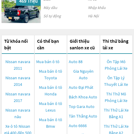
469 Triệu
Máy dầu
Nhập khẩu
Số tự động
Hà Nội
Từ khóa nổi
Có thể bạn
Giới thiệu
Thi thử bằng
bật
cần
sanlon xe cũ
lái xe
Nissan navara
Mua bán ô tô
Auto 88
Ôn Tập Mô
2011
Phỏng Lái Xe
Mua bán ô tô
Gia Nguyên
Nissan navara
Toyota
Auto
Ôn Tập Lý
2014
Thuyết Lái Xe
Mua bán ô tô
Auto Đại Phát
Nissan navara
Honda
Thi Thử Mô
Bách Khoa Auto
2017
Phỏng Lái Xe
Mua bán ô tô
Top Gara Auto
Nissan navara
Lexus
Thi Thử Lái Xe
Tân Thắng Auto
nâu
Bằng A1
Mua bán ô tô
Auto 6666
Xe ô tô Nissan
Bmw
Thi Thử Lái Xe
giá 400 đến 500
Bằng A2