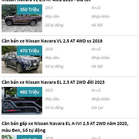
2015
Xe cũ
350 Triệu
Máy dầu
Nhập khẩu
Số tự động
Hà Nội
Cần bán xe Nissan Navara VL 2.5 AT 4WD sx 2018
2018
Xe cũ
470 Triệu
Máy dầu
Nhập khẩu
Số tự động
Hà Nội
Cần bán xe Nissan Navara EL 2.3 AT 2WD đời 2023
2023
Xe cũ
485 Triệu
Máy dầu
Nhập khẩu
Số tự động
Gia Lai
Cần bán gấp xe Nissan Navara EL A-IVI 2.5 AT 2WD năm 2020,
màu Đen, Số tự động
2020
Xe cũ