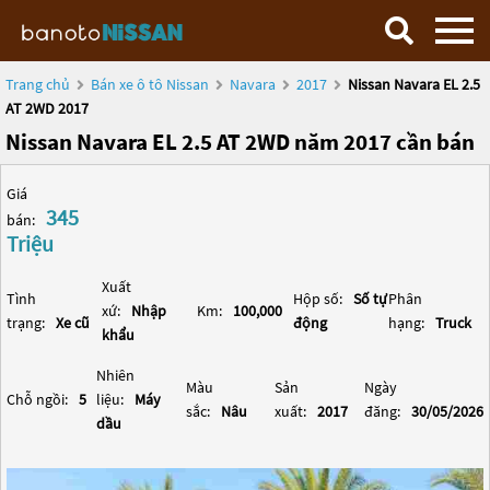
Trang chủ
Bán xe ô tô Nissan
Navara
2017
Nissan Navara EL 2.5
AT 2WD 2017
Nissan Navara EL 2.5 AT 2WD năm 2017 cần bán
Giá
345
bán:
Triệu
Xuất
Tình
Hộp số:
Số tự
Phân
xứ:
Nhập
Km:
100,000
trạng:
Xe cũ
động
hạng:
Truck
khẩu
Nhiên
Màu
Sản
Ngày
Chỗ ngồi:
5
liệu:
Máy
sắc:
Nâu
xuất:
2017
đăng:
30/05/2026
dầu