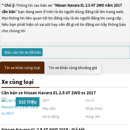
* Chú ý:
Thông tin rao bán xe: "
Nissan Navara EL 2.5 AT 2WD năm 2017
cần bán
" bạn đang xem ở trên là do người dùng đăng tải lên trang web.
Mọi thông tin liên quan tới tin đăng này là do người đăng tin cung cấp .
Nếu bạn phát hiện có sai sót hay vấn đề gì về tin đăng xin hãy thông báo
cho chúng tôi
Báo cáo tin xe đã bán
Tin xe khác cùng loại
Tin xe khác cùng khoảng giá
Xe cùng loại
Cần bán xe Nissan Navara EL 2.5 AT 2WD sx 2017
2017
Xe cũ
315 Triệu
Máy dầu
Nhập khẩu
Số tự động
Hưng Yên
Nissan Navara VL 2.5 AT 4WD 2015 - Giá tốt