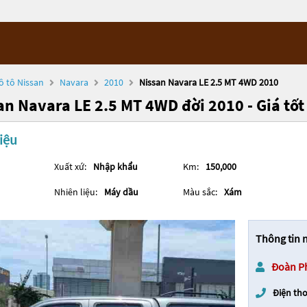
ô tô Nissan
Navara
2010
Nissan Navara LE 2.5 MT 4WD 2010
an Navara LE 2.5 MT 4WD đời 2010 - Giá tốt
iệu
Xuất xứ:
Nhập khẩu
Km:
150,000
Nhiên liệu:
Máy dầu
Màu sắc:
Xám
Thông tin 
Đoàn P
Điện tho