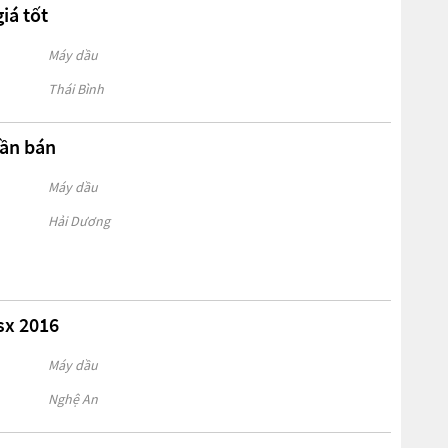
iá tốt
Máy dầu
Thái Bình
ần bán
Máy dầu
Hải Dương
sx 2016
Máy dầu
Nghệ An