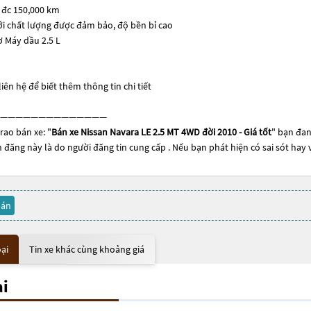
 đc 150,000 km
i chất lượng được đảm bảo, độ bền bỉ cao
 Máy dầu 2.5 L
iên hệ để biết thêm thông tin chi tiết
——————————————
rao bán xe: "
Bán xe Nissan Navara LE 2.5 MT 4WD đời 2010 - Giá tốt
" bạn đan
tin đăng này là do người đăng tin cung cấp . Nếu bạn phát hiện có sai sót hay
bán
oại
Tin xe khác cùng khoảng giá
ại