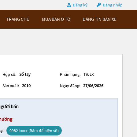
Đăng ký
Đăng nhập
TRANG CHỦ
MUA BÁN Ô TÔ
ĐĂNG TIN BÁN XE
Hộp số:
Số tay
Phân hạng:
Truck
Sản xuất:
2010
Ngày đăng:
27/06/2026
người bán
hương
ại:
09821xxxx (Bấm để hiện số)