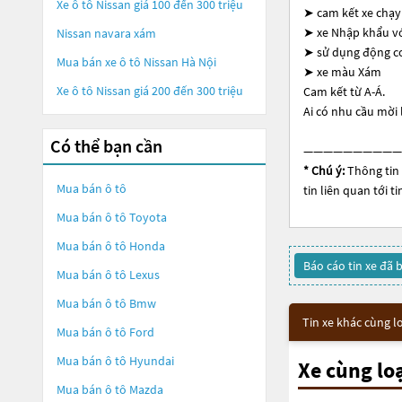
Xe ô tô Nissan giá 100 đến 300 triệu
➤ cam kết xe chạy
➤ xe Nhập khẩu vớ
Nissan navara xám
➤ sử dụng động cơ
Mua bán xe ô tô Nissan Hà Nội
➤ xe màu Xám
Xe ô tô Nissan giá 200 đến 300 triệu
Cam kết từ A-Á.
Ai có nhu cầu mời l
Có thể bạn cần
——————————
* Chú ý:
Thông tin 
Mua bán ô tô
tin liên quan tới 
Mua bán ô tô
Toyota
Mua bán ô tô
Honda
Báo cáo tin xe đã 
Mua bán ô tô
Lexus
Mua bán ô tô
Bmw
Tin xe khác cùng l
Mua bán ô tô
Ford
Mua bán ô tô
Hyundai
Xe cùng lo
Mua bán ô tô
Mazda