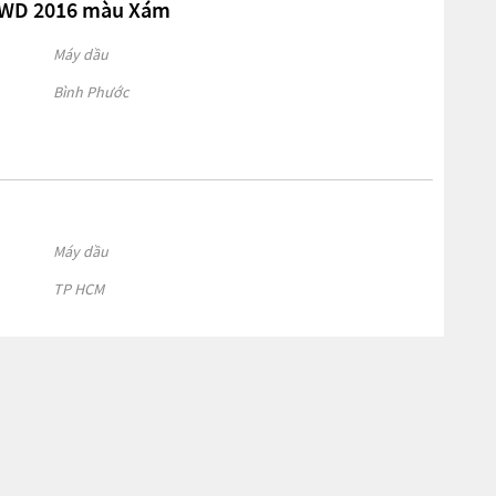
 2WD 2016 màu Xám
Máy dầu
Bình Phước
Máy dầu
TP HCM