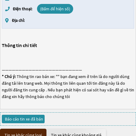
Điện thoại:
(Bấm để hiện số)
Địa chỉ:
Thông tin chi tiết
————————————————————————
* Chú ý:
Thông tin rao bán xe: "
" bạn đang xem ở trên là do người dùng
đăng tải lên trang web. Mọi thông tin liên quan tới tin đăng này là do
người đăng tin cung cấp . Nếu bạn phát hiện có sai sót hay vấn đề gì về tin
đăng xin hãy thông báo cho chúng tôi
Báo cáo tin xe đã bán
Tin xe khác cùng loại
Tin xe khác cùng khoảng giá