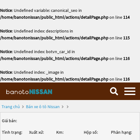
Notice
: Undefined variable: canonical_seo in
/home/banotonissan/public_html/actions/detailPage.php
on line
114
Notice
: Undefined index: descriptions in
/home/banotonissan/public_html/actions/detailPage.php
on line
115
Notice
: Undefined index: botvn_car_id in
/home/banotonissan/public_html/actions/detailPage.php
on line
116
Notice
: Undefined index: _image in
/home/banotonissan/public_html/actions/detailPage.php
on line
116
Trang chủ
Bán xe ô tô Nissan
Giá bán:
Tình trạng:
Xuất xứ:
Km:
Hộp số:
Phân hạng: