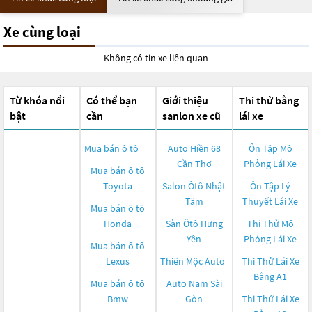
Xe cùng loại
Không có tin xe liên quan
Từ khóa nổi
Có thể bạn
Giới thiệu
Thi thử bằng
bật
cần
sanlon xe cũ
lái xe
Mua bán ô tô
Auto Hiền 68
Ôn Tập Mô
Cần Thơ
Phỏng Lái Xe
Mua bán ô tô
Toyota
Salon Ôtô Nhật
Ôn Tập Lý
Tâm
Thuyết Lái Xe
Mua bán ô tô
Honda
Sàn Ôtô Hưng
Thi Thử Mô
Yên
Phỏng Lái Xe
Mua bán ô tô
Lexus
Thiên Mộc Auto
Thi Thử Lái Xe
Bằng A1
Mua bán ô tô
Auto Nam Sài
Bmw
Gòn
Thi Thử Lái Xe