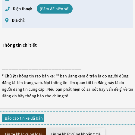
Điện thoại:
(Bấm để hiện số)
Địa chỉ:
Thông tin chi tiết
————————————————————————
* Chú ý:
Thông tin rao bán xe: "
" bạn đang xem ở trên là do người dùng
đăng tải lên trang web. Mọi thông tin liên quan tới tin đăng này là do
người đăng tin cung cấp . Nếu bạn phát hiện có sai sót hay vấn đề gì về tin
đăng xin hãy thông báo cho chúng tôi
Báo cáo tin xe đã bán
Tin xe khác cùng loại
Tin xe khác cùng khoảng giá