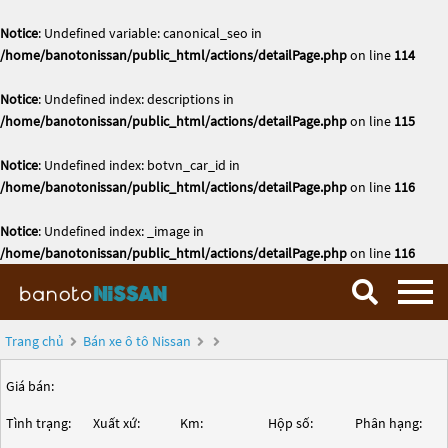
Notice
: Undefined variable: canonical_seo in
/home/banotonissan/public_html/actions/detailPage.php
on line
114
Notice
: Undefined index: descriptions in
/home/banotonissan/public_html/actions/detailPage.php
on line
115
Notice
: Undefined index: botvn_car_id in
/home/banotonissan/public_html/actions/detailPage.php
on line
116
Notice
: Undefined index: _image in
/home/banotonissan/public_html/actions/detailPage.php
on line
116
Trang chủ
Bán xe ô tô Nissan
Giá bán:
Tình trạng:
Xuất xứ:
Km:
Hộp số:
Phân hạng: