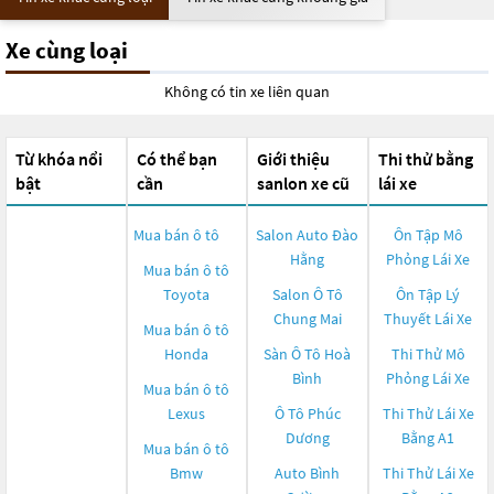
Xe cùng loại
Không có tin xe liên quan
Từ khóa nổi
Có thể bạn
Giới thiệu
Thi thử bằng
bật
cần
sanlon xe cũ
lái xe
Mua bán ô tô
Salon Auto Đào
Ôn Tập Mô
Hằng
Phỏng Lái Xe
Mua bán ô tô
Toyota
Salon Ô Tô
Ôn Tập Lý
Chung Mai
Thuyết Lái Xe
Mua bán ô tô
Honda
Sàn Ô Tô Hoà
Thi Thử Mô
Bình
Phỏng Lái Xe
Mua bán ô tô
Lexus
Ô Tô Phúc
Thi Thử Lái Xe
Dương
Bằng A1
Mua bán ô tô
Bmw
Auto Bình
Thi Thử Lái Xe