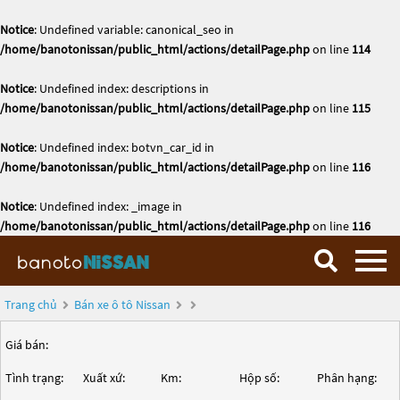
Notice
: Undefined variable: canonical_seo in
/home/banotonissan/public_html/actions/detailPage.php
on line
114
Notice
: Undefined index: descriptions in
/home/banotonissan/public_html/actions/detailPage.php
on line
115
Notice
: Undefined index: botvn_car_id in
/home/banotonissan/public_html/actions/detailPage.php
on line
116
Notice
: Undefined index: _image in
/home/banotonissan/public_html/actions/detailPage.php
on line
116
Trang chủ
Bán xe ô tô Nissan
Giá bán:
Tình trạng:
Xuất xứ:
Km:
Hộp số:
Phân hạng: