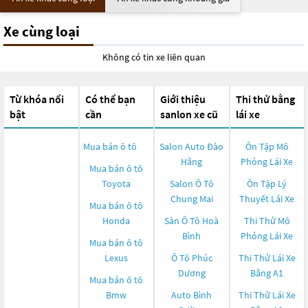
Xe cùng loại
Không có tin xe liên quan
Từ khóa nổi
Có thể bạn
Giới thiệu
Thi thử bằng
bật
cần
sanlon xe cũ
lái xe
Mua bán ô tô
Salon Auto Đào
Ôn Tập Mô
Hằng
Phỏng Lái Xe
Mua bán ô tô
Toyota
Salon Ô Tô
Ôn Tập Lý
Chung Mai
Thuyết Lái Xe
Mua bán ô tô
Honda
Sàn Ô Tô Hoà
Thi Thử Mô
Bình
Phỏng Lái Xe
Mua bán ô tô
Lexus
Ô Tô Phúc
Thi Thử Lái Xe
Dương
Bằng A1
Mua bán ô tô
Bmw
Auto Bình
Thi Thử Lái Xe