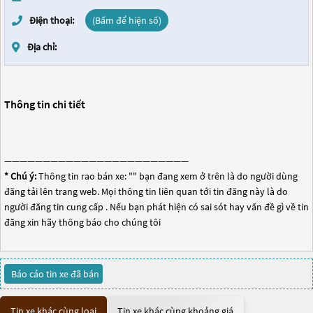
Điện thoại:
(Bấm để hiện số)
Địa chỉ:
Thông tin chi tiết
————————————————————————
* Chú ý:
Thông tin rao bán xe: "
" bạn đang xem ở trên là do người dùng
đăng tải lên trang web. Mọi thông tin liên quan tới tin đăng này là do
người đăng tin cung cấp . Nếu bạn phát hiện có sai sót hay vấn đề gì về tin
đăng xin hãy thông báo cho chúng tôi
Báo cáo tin xe đã bán
Tin xe khác cùng loại
Tin xe khác cùng khoảng giá