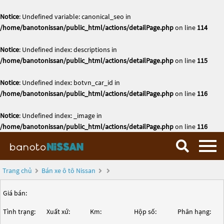
Notice
: Undefined variable: canonical_seo in
/home/banotonissan/public_html/actions/detailPage.php
on line
114
Notice
: Undefined index: descriptions in
/home/banotonissan/public_html/actions/detailPage.php
on line
115
Notice
: Undefined index: botvn_car_id in
/home/banotonissan/public_html/actions/detailPage.php
on line
116
Notice
: Undefined index: _image in
/home/banotonissan/public_html/actions/detailPage.php
on line
116
Trang chủ
Bán xe ô tô Nissan
Giá bán:
Tình trạng:
Xuất xứ:
Km:
Hộp số:
Phân hạng: