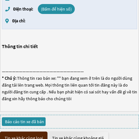
Điện thoại:
(Bấm để hiện số)
Địa chỉ:
Thông tin chi tiết
————————————————————————
* Chú ý:
Thông tin rao bán xe: "
" bạn đang xem ở trên là do người dùng
đăng tải lên trang web. Mọi thông tin liên quan tới tin đăng này là do
người đăng tin cung cấp . Nếu bạn phát hiện có sai sót hay vấn đề gì về tin
đăng xin hãy thông báo cho chúng tôi
Báo cáo tin xe đã bán
Tin xe khác cùng loại
Tin xe khác cùng khoảng giá