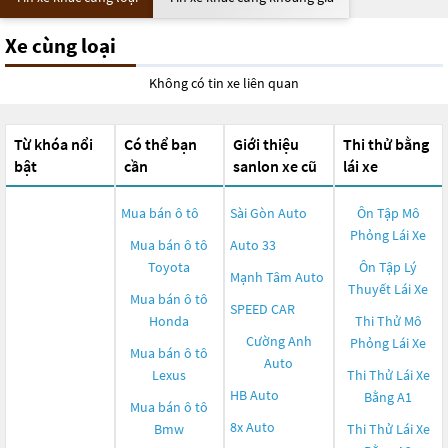
Xe cùng loại
Không có tin xe liên quan
Từ khóa nổi
Có thể bạn
Giới thiệu
Thi thử bằng
bật
cần
sanlon xe cũ
lái xe
Mua bán ô tô
Sài Gòn Auto
Ôn Tập Mô
Phỏng Lái Xe
Mua bán ô tô
Auto 33
Toyota
Ôn Tập Lý
Mạnh Tâm Auto
Thuyết Lái Xe
Mua bán ô tô
SPEED CAR
Honda
Thi Thử Mô
Cường Anh
Phỏng Lái Xe
Mua bán ô tô
Auto
Lexus
Thi Thử Lái Xe
HB Auto
Bằng A1
Mua bán ô tô
8x Auto
Bmw
Thi Thử Lái Xe