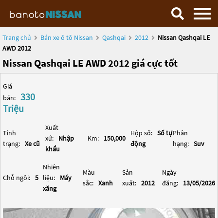
Trang chủ
Bán xe ô tô Nissan
Qashqai
2012
Nissan Qashqai LE
AWD 2012
Nissan Qashqai LE AWD 2012 giá cực tốt
Giá
330
bán:
Triệu
Xuất
Tình
Hộp số:
Số tự
Phân
xứ:
Nhập
Km:
150,000
trạng:
Xe cũ
động
hạng:
Suv
khẩu
Nhiên
Màu
Sản
Ngày
Chỗ ngồi:
5
liệu:
Máy
sắc:
Xanh
xuất:
2012
đăng:
13/05/2026
xăng