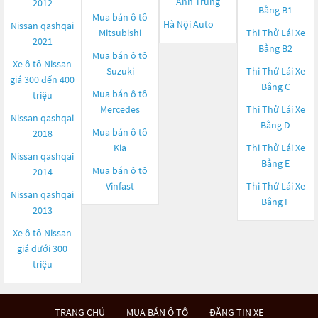
Ánh Trung
2012
Bằng B1
Mua bán ô tô
Hà Nội Auto
Nissan qashqai
Mitsubishi
Thi Thử Lái Xe
2021
Bằng B2
Mua bán ô tô
Xe ô tô Nissan
Suzuki
Thi Thử Lái Xe
giá 300 đến 400
Bằng C
Mua bán ô tô
triệu
Mercedes
Thi Thử Lái Xe
Nissan qashqai
Bằng D
Mua bán ô tô
2018
Kia
Thi Thử Lái Xe
Nissan qashqai
Bằng E
Mua bán ô tô
2014
Vinfast
Thi Thử Lái Xe
Nissan qashqai
Bằng F
2013
Xe ô tô Nissan
giá dưới 300
triệu
TRANG CHỦ
MUA BÁN Ô TÔ
ĐĂNG TIN XE