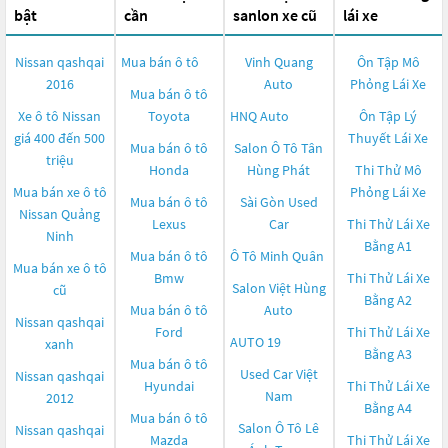
bật
cần
sanlon xe cũ
lái xe
Nissan qashqai
Mua bán ô tô
Vinh Quang
Ôn Tập Mô
2016
Auto
Phỏng Lái Xe
Mua bán ô tô
Xe ô tô Nissan
Toyota
HNQ Auto
Ôn Tập Lý
giá 400 đến 500
Thuyết Lái Xe
Mua bán ô tô
Salon Ô Tô Tân
triệu
Honda
Hùng Phát
Thi Thử Mô
Mua bán xe ô tô
Phỏng Lái Xe
Mua bán ô tô
Sài Gòn Used
Nissan Quảng
Lexus
Car
Thi Thử Lái Xe
Ninh
Bằng A1
Mua bán ô tô
Ô Tô Minh Quân
Mua bán xe ô tô
Bmw
Thi Thử Lái Xe
Salon Việt Hùng
cũ
Bằng A2
Mua bán ô tô
Auto
Nissan qashqai
Ford
Thi Thử Lái Xe
AUTO 19
xanh
Bằng A3
Mua bán ô tô
Used Car Việt
Nissan qashqai
Hyundai
Thi Thử Lái Xe
Nam
2012
Bằng A4
Mua bán ô tô
Salon Ô Tô Lê
Nissan qashqai
Mazda
Thi Thử Lái Xe