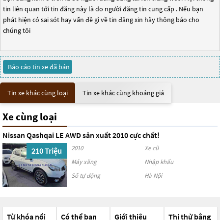
tin liên quan tới tin đăng này là do người đăng tin cung cấp . Nếu bạn
phát hiện có sai sót hay vấn đề gì về tin đăng xin hãy thông báo cho
chúng tôi
Báo cáo tin xe đã bán
Tin xe khác cùng loại
Tin xe khác cùng khoảng giá
Xe cùng loại
Nissan Qashqai LE AWD sản xuất 2010 cực chất!
2010
Xe cũ
210 Triệu
Máy xăng
Nhập khẩu
Số tự động
Hà Nội
Từ khóa nổi
Có thể bạn
Giới thiệu
Thi thử bằng