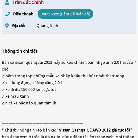
Trần đức Chính
Điện thoại:
08650xxxx (Bấm để hiện số)
Địa chỉ:
Quảng Ninh
Thông tin chi tiết
Bán xe nisan qushquai 2012máy số keo chỉ zin, bản nhập anh 2.0 hai cầu 7
chỗ
✓ nằm trong top những mẫu xe Nhập khẩu thu hút nhất thị trường
✓ xe dùng động cơ Máy xăng 2.0 L
✓ xe đi đc: 150,000 km, cực tốt
✓ xe màu Xanh
Zin cả xe bác nào quan tâm lh
————————————————————————
* Chú ý:
Thông tin rao bán xe: "
Nissan Qashqai LE AWD 2012 giá cực tốt
"
bạn đang xem ở trên là do người dùng đăng tải lên trang web. Mọi thông