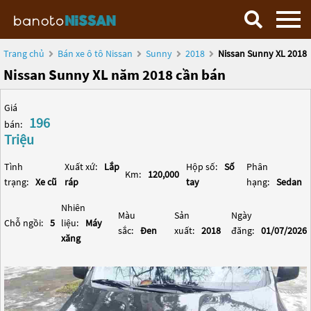
Trang chủ
Bán xe ô tô Nissan
Sunny
2018
Nissan Sunny XL 2018
Nissan Sunny XL năm 2018 cần bán
Giá
196
bán:
Triệu
Tình
Xuất xứ:
Lắp
Hộp số:
Số
Phân
Km:
120,000
trạng:
Xe cũ
ráp
tay
hạng:
Sedan
Nhiên
Màu
Sản
Ngày
Chỗ ngồi:
5
liệu:
Máy
sắc:
Đen
xuất:
2018
đăng:
01/07/2026
xăng