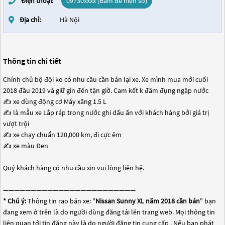
Điện thoại:
09730xxxx (Bấm để hiện số)
Địa chỉ:
Hà Nội
Thông tin chi tiết
Chính chủ bộ đội ko có nhu cầu cần bán lại xe. Xe mình mua mới cuối
2018 đầu 2019 và giữ gìn đến tận giờ. Cam kết k đâm đụng ngập nước
✍ xe dùng động cơ Máy xăng 1.5 L
✍ là mẫu xe Lắp ráp trong nước ghi dấu ấn với khách hàng bởi giá trị
vượt trội
✍ xe chạy chuẩn 120,000 km, đi cực êm
✍ xe màu Đen
Quý khách hàng có nhu cầu xin vui lòng liên hệ.
————————————————————————
* Chú ý:
Thông tin rao bán xe: "
Nissan Sunny XL năm 2018 cần bán
" bạn
đang xem ở trên là do người dùng đăng tải lên trang web. Mọi thông tin
liên quan tới tin đăng này là do người đăng tin cung cấp . Nếu bạn phát