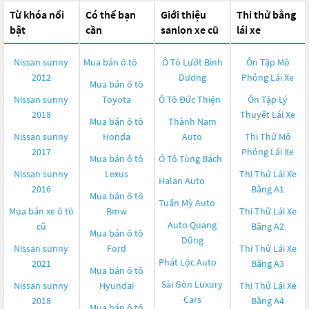
Từ khóa nổi
Có thể bạn
Giới thiệu
Thi thử bằng
bật
cần
sanlon xe cũ
lái xe
Nissan sunny
Mua bán ô tô
Ô Tô Lướt Bình
Ôn Tập Mô
2012
Dương
Phỏng Lái Xe
Mua bán ô tô
Nissan sunny
Toyota
Ô Tô Đức Thiện
Ôn Tập Lý
2018
Thuyết Lái Xe
Mua bán ô tô
Thành Nam
Nissan sunny
Honda
Auto
Thi Thử Mô
2017
Phỏng Lái Xe
Mua bán ô tô
Ô Tô Tùng Bách
Nissan sunny
Lexus
Thi Thử Lái Xe
Halan Auto
2016
Bằng A1
Mua bán ô tô
Tuấn Mỳ Auto
Mua bán xe ô tô
Bmw
Thi Thử Lái Xe
Auto Quang
cũ
Bằng A2
Mua bán ô tô
Dũng
Nissan sunny
Ford
Thi Thử Lái Xe
Phát Lộc Auto
2021
Bằng A3
Mua bán ô tô
Sài Gòn Luxury
Nissan sunny
Hyundai
Thi Thử Lái Xe
Cars
2018
Bằng A4
Mua bán ô tô