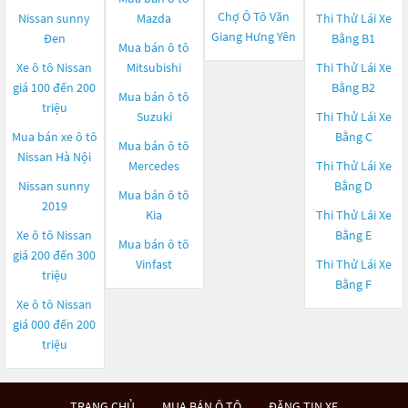
Chợ Ô Tô Văn
Nissan sunny
Mazda
Thi Thử Lái Xe
Giang Hưng Yên
Đen
Bằng B1
Mua bán ô tô
Xe ô tô Nissan
Mitsubishi
Thi Thử Lái Xe
giá 100 đến 200
Bằng B2
Mua bán ô tô
triệu
Suzuki
Thi Thử Lái Xe
Mua bán xe ô tô
Bằng C
Mua bán ô tô
Nissan Hà Nội
Mercedes
Thi Thử Lái Xe
Nissan sunny
Bằng D
Mua bán ô tô
2019
Kia
Thi Thử Lái Xe
Xe ô tô Nissan
Bằng E
Mua bán ô tô
giá 200 đến 300
Vinfast
Thi Thử Lái Xe
triệu
Bằng F
Xe ô tô Nissan
giá 000 đến 200
triệu
TRANG CHỦ
MUA BÁN Ô TÔ
ĐĂNG TIN XE