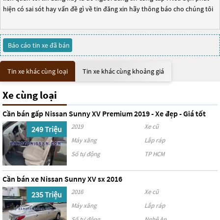
hiện có sai sót hay vấn đề gì về tin đăng xin hãy thông báo cho chúng tôi
Báo cáo tin xe đã bán
Tin xe khác cùng loại
Tin xe khác cùng khoảng giá
Xe cùng loại
Cần bán gấp Nissan Sunny XV Premium 2019 - Xe đẹp - Giá tốt
2019
Xe cũ
249 Triệu
Máy xăng
Lắp ráp
Số tự động
TP HCM
Cần bán xe Nissan Sunny XV sx 2016
2016
Xe cũ
235 Triệu
Máy xăng
Lắp ráp
Số tự động
Nghệ An