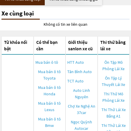
Xe cùng loại
Không có tin xe liên quan
Từ khóa nổi
Có thể bạn
Giới thiệu
Thi thử bằng
bật
cần
sanlon xe cũ
lái xe
Mua bán ô tô
HTT Auto
Ôn Tập Mô
Phỏng Lái Xe
Mua bán ô tô
Tân Bình Auto
Toyota
Ôn Tập Lý
TCT Auto
Thuyết Lái Xe
Mua bán ô tô
Auto Linh
Honda
Thi Thử Mô
Nguyên
Phỏng Lái Xe
Mua bán ô tô
Chợ Xe Nghệ An
Lexus
Thi Thử Lái Xe
37car
Bằng A1
Mua bán ô tô
Ngọc Quỳnh
Bmw
Thi Thử Lái Xe
Autocar