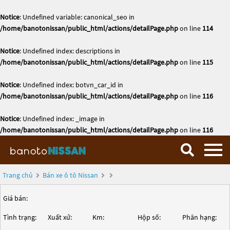
Notice
: Undefined variable: canonical_seo in
/home/banotonissan/public_html/actions/detailPage.php
on line
114
Notice
: Undefined index: descriptions in
/home/banotonissan/public_html/actions/detailPage.php
on line
115
Notice
: Undefined index: botvn_car_id in
/home/banotonissan/public_html/actions/detailPage.php
on line
116
Notice
: Undefined index: _image in
/home/banotonissan/public_html/actions/detailPage.php
on line
116
Trang chủ
Bán xe ô tô Nissan
Giá bán:
Tình trạng:
Xuất xứ:
Km:
Hộp số:
Phân hạng: