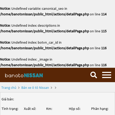
Notice
: Undefined variable: canonical_seo in
/home/banotonissan/public_html/actions/detailPage.php
on line
114
Notice
: Undefined index: descriptions in
/home/banotonissan/public_html/actions/detailPage.php
on line
115
Notice
: Undefined index: botvn_car_id in
/home/banotonissan/public_html/actions/detailPage.php
on line
116
Notice
: Undefined index: _image in
/home/banotonissan/public_html/actions/detailPage.php
on line
116
Trang chủ
Bán xe ô tô Nissan
Giá bán:
Tình trạng:
Xuất xứ:
Km:
Hộp số:
Phân hạng: