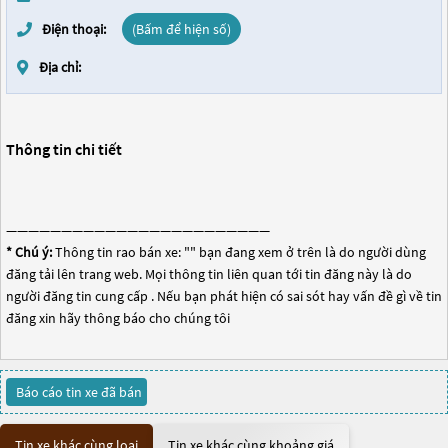
Điện thoại:
(Bấm để hiện số)
Địa chỉ:
Thông tin chi tiết
————————————————————————
* Chú ý:
Thông tin rao bán xe: "
" bạn đang xem ở trên là do người dùng
đăng tải lên trang web. Mọi thông tin liên quan tới tin đăng này là do
người đăng tin cung cấp . Nếu bạn phát hiện có sai sót hay vấn đề gì về tin
đăng xin hãy thông báo cho chúng tôi
Báo cáo tin xe đã bán
Tin xe khác cùng loại
Tin xe khác cùng khoảng giá