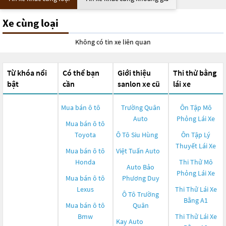
Xe cùng loại
Không có tin xe liên quan
Từ khóa nổi
Có thể bạn
Giới thiệu
Thi thử bằng
bật
cần
sanlon xe cũ
lái xe
Mua bán ô tô
Trường Quân
Ôn Tập Mô
Auto
Phỏng Lái Xe
Mua bán ô tô
Toyota
Ô Tô Siu Hùng
Ôn Tập Lý
Thuyết Lái Xe
Mua bán ô tô
Việt Tuấn Auto
Honda
Thi Thử Mô
Auto Bảo
Phỏng Lái Xe
Mua bán ô tô
Phương Duy
Lexus
Thi Thử Lái Xe
Ô Tô Trường
Bằng A1
Mua bán ô tô
Quân
Bmw
Thi Thử Lái Xe
Kay Auto