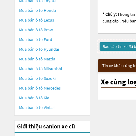
Mua bán ô tô
Toyota
——————————
Mua bán ô tô
Honda
* Chú ý:
Thông tin 
Mua bán ô tô
Lexus
cung cấp . Nếu bạn
Mua bán ô tô
Bmw
Mua bán ô tô
Ford
Báo cáo tin xe đã 
Mua bán ô tô
Hyundai
Mua bán ô tô
Mazda
Tin xe khác cùng l
Mua bán ô tô
Mitsubishi
Mua bán ô tô
Suzuki
Xe cùng lo
Mua bán ô tô
Mercedes
Mua bán ô tô
Kia
Mua bán ô tô
Vinfast
Giới thiệu sanlon xe cũ