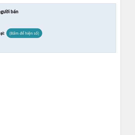
người bán
ại:
(Bấm để hiện số)