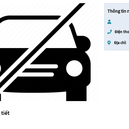
Thông tin 
Điện tho
Địa chỉ:
 tiết