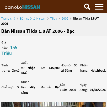
Trang chủ
Bán xe ô tô Nissan
Tiida
2006
Nissan Tiida 1.8 AT
2006
Bán Nissan Tiida 1.8 AT 2006 - Bạc
Giá
155
bán:
Triệu
Xuất
Tình
Hộp số:
Số
Phân
xứ:
Nhập
Km:
145,600
trạng:
Xe cũ
tự động
hạng:
Hatchback
khẩu
Nhiên
Sản
Ngày
Chỗ ngồi:
5
liệu:
Máy
Màu sắc:
Bạc
xuất:
2006
đăng:
01/06/2026
xăng