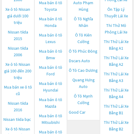
Mua bán ô tô
Auto Phạm
Xe ô tô Nissan
Toyota
Hùng
Ôn Tập Lý
giá dưới 100
Thuyết Lái Xe
Mua bán ô tô
Ô Tô Nghĩa
triệu
Honda
Nhân
Thi Thử Mô
Nissan tiida
Phỏng Lái Xe
Mua bán ô tô
Ô Tô Kiên
2015
Lexus
Cường
Thi Thử Lái Xe
Nissan tiida
Bằng A1
Mua bán ô tô
Ô Tô Phúc Đông
2006
Bmw
Thi Thử Lái Xe
Dscars Auto
Xe ô tô Nissan
Bằng A2
Mua bán ô tô
Ô Tô Cao Dương
giá 100 đến 200
Ford
Thi Thử Lái Xe
triệu
Quang Hưng
Bằng A3
Mua bán ô tô
Auto
Mua bán xe ô tô
Hyundai
Thi Thử Lái Xe
cũ
Ô Tô Mạnh
Bằng A4
Mua bán ô tô
Cường
Nissan tiida
Mazda
Thi Thử Lái Xe
2016
Good Car
Bằng B1
Mua bán ô tô
Nissan tiida bạc
Mitsubishi
Thi Thử Lái Xe
Xe ô tô Nissan
Bằng B2
Mua bán ô tô