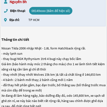
Nguyên Bh
Điện thoại:
08149xxxx (Bấm để hiện số)
Địa chỉ:
TP HCM
Thông tin chi tiết
Nissan Tiida 2006 nhập Nhật - 1.8L form Hatchback rộng rãi.
- máy lạnh sun
- thay bugi NGK Rythynium 1tr6 4 bugi này chạy bốc lắm
Giá êm (bảo hành máy móc 2 tháng cho máu) cho 1 xe lành tính tiết kiệm
xăng và kg cần làm gì chỉ đi thôi
- thay nhớt (thay nhớt Wolves 15k km )& tất cả chất lỏng ở 144,653 km
- 4 bánh : 2 bánh mới thay; 2 bánh cũng mới 1 năm
- đã thay hết phần gầm, bạc đạn trước, bố thắng sau (bố thắng trước mua
mà còn dầy để trong xe mới)
Xe đang đi làm hàng ngày, bảo dưỡng đầy đủ, odo 145,600 km, xe sạch sẽ
ghê zin nỉ, xe này bác nào biết rất rộng rãi, hàng sau chỉnh được ghế dựa
ra sau, để chât rộng bất ngờ