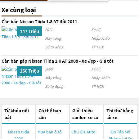
Xe cùng loại
Cần bán Nissan Tiida 1.8 AT đời 2011
2011
Xe cũ
147 Triệu
Máy xăng
Nhập khẩu
Số tự động
TP HCM
Cần bán gấp Nissan Tiida 1.6 AT 2008 - Xe đẹp - Giá tốt
2008
Xe cũ
160 Triệu
Máy xăng
Nhập khẩu
Số tự động
TP HCM
Từ khóa nổi
Có thể bạn
Giới thiệu
Thi thử bằng
bật
cần
sanlon xe cũ
lái xe
Nissan tiida
Mua bán ô tô
Chu Gia Auto
Ôn Tập Mô
2006
Phỏng Lái Xe