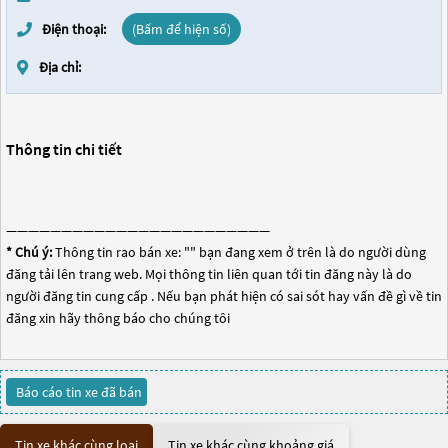
Điện thoại:
(Bấm để hiện số)
Địa chỉ:
Thông tin chi tiết
————————————————————————
* Chú ý:
Thông tin rao bán xe: "
" bạn đang xem ở trên là do người dùng
đăng tải lên trang web. Mọi thông tin liên quan tới tin đăng này là do
người đăng tin cung cấp . Nếu bạn phát hiện có sai sót hay vấn đề gì về tin
đăng xin hãy thông báo cho chúng tôi
Báo cáo tin xe đã bán
Tin xe khác cùng loại
Tin xe khác cùng khoảng giá