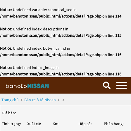
Notice
: Undefined variable: canonical_seo in
/home/banotonissan/public_html/actions/detailPage.php
on line
114
Notice
: Undefined index: descriptions in
/home/banotonissan/public_html/actions/detailPage.php
on line
115
Notice
: Undefined index: botvn_car_id in
/home/banotonissan/public_html/actions/detailPage.php
on line
116
Notice
: Undefined index: _image in
/home/banotonissan/public_html/actions/detailPage.php
on line
116
Trang chủ
Bán xe ô tô Nissan
Giá bán:
Tình trạng:
Xuất xứ:
Km:
Hộp số:
Phân hạng: