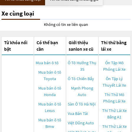
Xe cùng loại
Không có tin xe liên quan
Từ khóa nổi
Có thể bạn
Giới thiệu
Thi thử bằng
bật
cần
sanlon xe cũ
lái xe
Mua bán ô tô
Ô Tô Hưởng Thụ
Ôn Tập Mô
3S
Phỏng Lái Xe
Mua bán ô tô
Toyota
Ô Tô Chiến Bẩy
Ôn Tập Lý
Thuyết Lái Xe
Mua bán ô tô
Mạnh Phong
Honda
Auto
Thi Thử Mô
Phỏng Lái Xe
Mua bán ô tô
Sàn Ô Tô Hà Nội
Lexus
Thi Thử Lái Xe
Vua Bán Tải
Bằng A1
Mua bán ô tô
Việt Dũng Auto
Bmw
Thi Thử Lái Xe