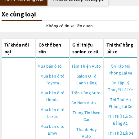
Xe cùng loại
Không có tin xe liên quan
Từ khóa nổi
Có thể bạn
Giới thiệu
Thi thử bằng
bật
cần
sanlon xe cũ
lái xe
Mua bán ô tô
Tâm Thiện Auto
Ôn Tập Mô
Phỏng Lái Xe
Mua bán ô tô
Salon Ô Tô
Toyota
Cảnh Hằng
Ôn Tập Lý
Thuyết Lái Xe
Mua bán ô tô
Trần Hùng Auto
Honda
Thi Thử Mô
An Nam Auto
Phỏng Lái Xe
Mua bán ô tô
Trung Tín Used
Lexus
Thi Thử Lái Xe
Car
Bằng A1
Mua bán ô tô
Thanh Huy
Bmw
Thi Thử Lái Xe
Auto