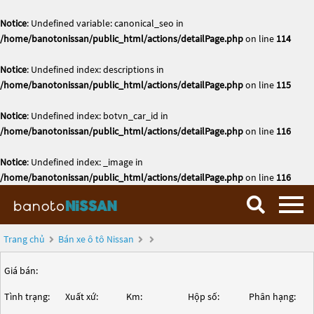
Notice
: Undefined variable: canonical_seo in
/home/banotonissan/public_html/actions/detailPage.php
on line
114
Notice
: Undefined index: descriptions in
/home/banotonissan/public_html/actions/detailPage.php
on line
115
Notice
: Undefined index: botvn_car_id in
/home/banotonissan/public_html/actions/detailPage.php
on line
116
Notice
: Undefined index: _image in
/home/banotonissan/public_html/actions/detailPage.php
on line
116
Trang chủ
Bán xe ô tô Nissan
Giá bán:
Tình trạng:
Xuất xứ:
Km:
Hộp số:
Phân hạng: