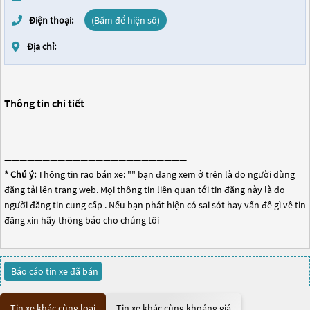
Điện thoại:
(Bấm để hiện số)
Địa chỉ:
Thông tin chi tiết
————————————————————————
* Chú ý:
Thông tin rao bán xe: "
" bạn đang xem ở trên là do người dùng
đăng tải lên trang web. Mọi thông tin liên quan tới tin đăng này là do
người đăng tin cung cấp . Nếu bạn phát hiện có sai sót hay vấn đề gì về tin
đăng xin hãy thông báo cho chúng tôi
Báo cáo tin xe đã bán
Tin xe khác cùng loại
Tin xe khác cùng khoảng giá