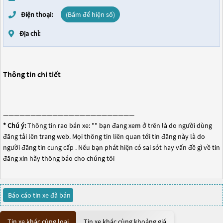
Điện thoại:
(Bấm để hiện số)
Địa chỉ:
Thông tin chi tiết
————————————————————————
* Chú ý:
Thông tin rao bán xe: "
" bạn đang xem ở trên là do người dùng
đăng tải lên trang web. Mọi thông tin liên quan tới tin đăng này là do
người đăng tin cung cấp . Nếu bạn phát hiện có sai sót hay vấn đề gì về tin
đăng xin hãy thông báo cho chúng tôi
Báo cáo tin xe đã bán
Tin xe khác cùng loại
Tin xe khác cùng khoảng giá