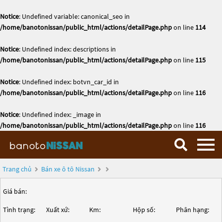
Notice
: Undefined variable: canonical_seo in
/home/banotonissan/public_html/actions/detailPage.php
on line
114
Notice
: Undefined index: descriptions in
/home/banotonissan/public_html/actions/detailPage.php
on line
115
Notice
: Undefined index: botvn_car_id in
/home/banotonissan/public_html/actions/detailPage.php
on line
116
Notice
: Undefined index: _image in
/home/banotonissan/public_html/actions/detailPage.php
on line
116
Trang chủ
Bán xe ô tô Nissan
Giá bán:
Tình trạng:
Xuất xứ:
Km:
Hộp số:
Phân hạng: