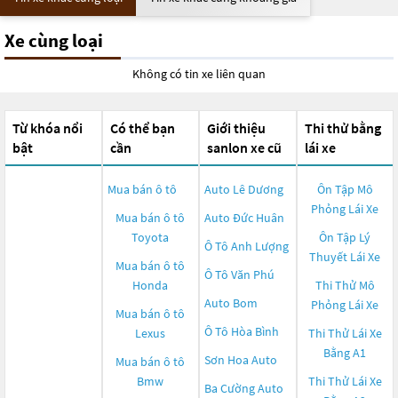
Xe cùng loại
Không có tin xe liên quan
Từ khóa nổi
Có thể bạn
Giới thiệu
Thi thử bằng
bật
cần
sanlon xe cũ
lái xe
Mua bán ô tô
Auto Lê Dương
Ôn Tập Mô
Phỏng Lái Xe
Mua bán ô tô
Auto Đức Huân
Toyota
Ôn Tập Lý
Ô Tô Anh Lượng
Thuyết Lái Xe
Mua bán ô tô
Ô Tô Văn Phú
Honda
Thi Thử Mô
Auto Bom
Phỏng Lái Xe
Mua bán ô tô
Ô Tô Hòa Bình
Lexus
Thi Thử Lái Xe
Bằng A1
Sơn Hoa Auto
Mua bán ô tô
Bmw
Thi Thử Lái Xe
Ba Cường Auto