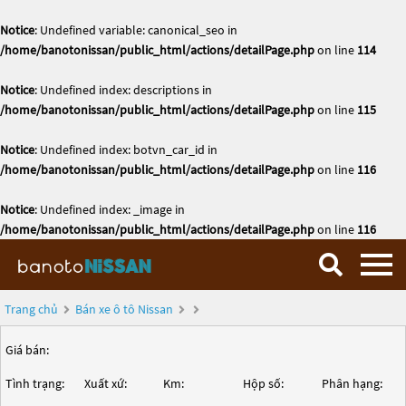
Notice
: Undefined variable: canonical_seo in
/home/banotonissan/public_html/actions/detailPage.php
on line
114
Notice
: Undefined index: descriptions in
/home/banotonissan/public_html/actions/detailPage.php
on line
115
Notice
: Undefined index: botvn_car_id in
/home/banotonissan/public_html/actions/detailPage.php
on line
116
Notice
: Undefined index: _image in
/home/banotonissan/public_html/actions/detailPage.php
on line
116
Trang chủ
Bán xe ô tô Nissan
Giá bán:
Tình trạng:
Xuất xứ:
Km:
Hộp số:
Phân hạng: