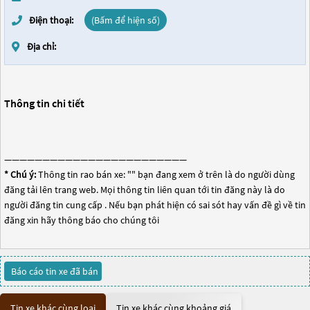
Điện thoại:
(Bấm để hiện số)
Địa chỉ:
Thông tin chi tiết
————————————————————————
* Chú ý:
Thông tin rao bán xe: "
" bạn đang xem ở trên là do người dùng
đăng tải lên trang web. Mọi thông tin liên quan tới tin đăng này là do
người đăng tin cung cấp . Nếu bạn phát hiện có sai sót hay vấn đề gì về tin
đăng xin hãy thông báo cho chúng tôi
Báo cáo tin xe đã bán
Tin xe khác cùng loại
Tin xe khác cùng khoảng giá