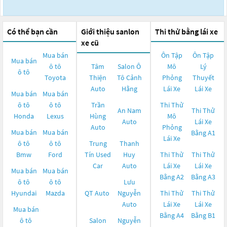
Có thể bạn cần
Giới thiệu sanlon
Thi thử bằng lái xe
xe cũ
Mua bán
Ôn Tập
Ôn Tập
Mua bán
ô tô
Tâm
Salon Ô
Mô
Lý
ô tô
Toyota
Thiện
Tô Cảnh
Phỏng
Thuyết
Auto
Hằng
Lái Xe
Lái Xe
Mua bán
Mua bán
ô tô
ô tô
Trần
Thi Thử
An Nam
Thi Thử
Honda
Lexus
Hùng
Mô
Auto
Lái Xe
Auto
Phỏng
Mua bán
Mua bán
Bằng A1
Lái Xe
ô tô
ô tô
Trung
Thanh
Bmw
Ford
Tín Used
Huy
Thi Thử
Thi Thử
Car
Auto
Lái Xe
Lái Xe
Mua bán
Mua bán
Bằng A2
Bằng A3
ô tô
ô tô
Lưu
Hyundai
Mazda
QT Auto
Nguyễn
Thi Thử
Thi Thử
Auto
Lái Xe
Lái Xe
Mua bán
Bằng A4
Bằng B1
ô tô
Salon
Nguyễn