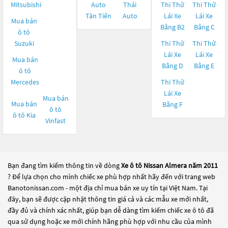
Mitsubishi
Auto
Thái
Thi Thử
Thi Thử
Tân Tiến
Auto
Lái Xe
Lái Xe
Mua bán
Bằng B2
Bằng C
ô tô
Suzuki
Thi Thử
Thi Thử
Lái Xe
Lái Xe
Mua bán
Bằng D
Bằng E
ô tô
Mercedes
Thi Thử
Lái Xe
Mua bán
Mua bán
Bằng F
ô tô
ô tô
Kia
Vinfast
Bạn đang tìm kiếm thông tin về dòng
Xe ô tô Nissan Almera năm 2011
? Để lựa chọn cho mình chiếc xe phù hợp nhất hãy đến với trang web
Banotonissan.com - một địa chỉ mua bán xe uy tín tại Việt Nam. Tại
đây, bạn sẽ được cập nhật thông tin giá cả và các mẫu xe mới nhất,
đầy đủ và chính xác nhất, giúp bạn dễ dàng tìm kiếm chiếc xe ô tô đã
qua sử dụng hoặc xe mới chính hãng phù hợp với nhu cầu của mình