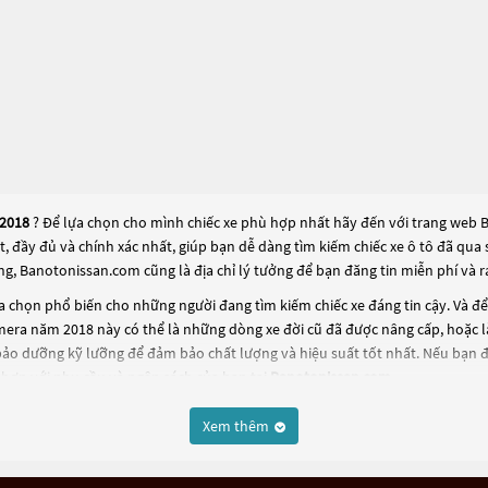
 2018
? Để lựa chọn cho mình chiếc xe phù hợp nhất hãy đến với trang web Ba
ất, đầy đủ và chính xác nhất, giúp bạn dễ dàng tìm kiếm chiếc xe ô tô đã q
ng, Banotonissan.com cũng là địa chỉ lý tưởng để bạn đăng tin miễn phí và
 chọn phổ biến cho những người đang tìm kiếm chiếc xe đáng tin cậy. Và đ
lmera năm 2018
này có thể là những dòng xe đời cũ đã được nâng cấp, hoặc là 
bảo dưỡng kỹ lưỡng để đảm bảo chất lượng và hiệu suất tốt nhất. Nếu bạn 
hợp với nhu cầu và ngân sách của bạn tại
Banotonissan.com
.
Xem thêm