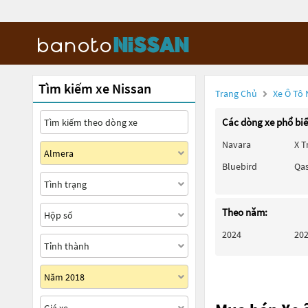
Tìm kiếm xe Nissan
Trang Chủ
Xe Ô Tô 
Các dòng xe phổ bi
Navara
X T
Bluebird
Qa
Theo năm:
2024
20