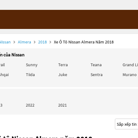
Nissan
Almera
2018
Xe Ô Tô Nissan Almera Năm 2018
ến của Nissan
rail
Sunny
Terra
Teana
Grand L
shqai
Tiida
Juke
Sentra
Murano
23
2022
2021