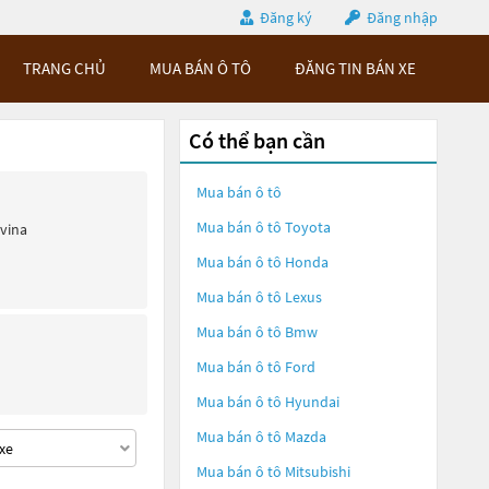
Đăng ký
Đăng nhập
TRANG CHỦ
MUA BÁN Ô TÔ
ĐĂNG TIN BÁN XE
Có thể bạn cần
Mua bán ô tô
Mua bán ô tô
Toyota
ivina
Mua bán ô tô
Honda
Mua bán ô tô
Lexus
Mua bán ô tô
Bmw
Mua bán ô tô
Ford
Mua bán ô tô
Hyundai
Mua bán ô tô
Mazda
Mua bán ô tô
Mitsubishi