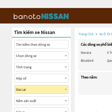
Tìm kiếm xe Nissan
Trang Chủ
Xe Ô Tô 
Các dòng xe phổ bi
Navara
X T
Bluebird
Qa
Theo năm: