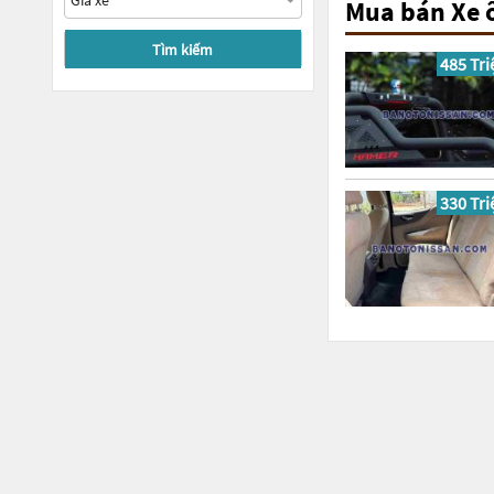
Mua bán Xe ô
Tìm kiếm
485 Tri
330 Tri