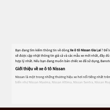
Bạn đang tìm kiếm thông tin về dòng
Xe ô tô Nissan Gia Lai
? Để 
sẽ được cập nhật thông tin giá cả và các mẫu xe mới nhất, đầy đủ
hợp lý nhất. Nếu bạn đang muốn bán chiếc xe đã sử dụng, Banoto
Giới thiệu về xe ô tô Nissan
Nissan là một trong những thương hiệu xe hơi nổi tiếng nhất trên
biến như Nissan Maxima, Nissan Altima, Nissan Sentra, Nissan Rog
Nissan là một trong những công ty tiên phong trong việc sản xuấ
thống điều khiển hành trình thông minh và hệ thống đỗ xe tự độ
Một trong những dòng xe nổi bật của Nissan là xe crossover Rogu
Rogue được trang bị động cơ xăng và hybrid, có khả năng vận hàn