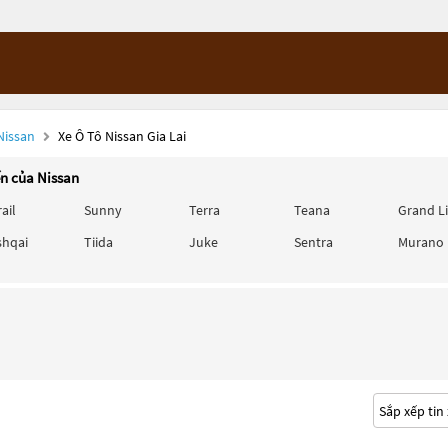
Nissan
Xe Ô Tô Nissan Gia Lai
ến của Nissan
rail
Sunny
Terra
Teana
Grand L
shqai
Tiida
Juke
Sentra
Murano