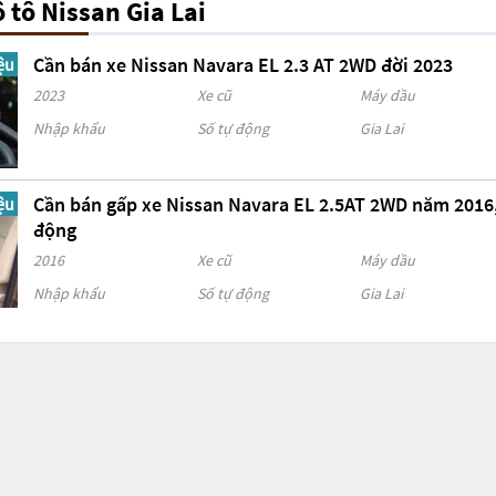
 tô Nissan Gia Lai
Cần bán xe Nissan Navara EL 2.3 AT 2WD đời 2023
ệu
2023
Xe cũ
Máy dầu
Nhập khẩu
Số tự động
Gia Lai
Cần bán gấp xe Nissan Navara EL 2.5AT 2WD năm 2016
ệu
động
2016
Xe cũ
Máy dầu
Nhập khẩu
Số tự động
Gia Lai