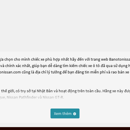
lựa chọn cho mình chiếc xe phù hợp nhất hãy đến với trang web Banotonissan
 và chính xác nhất, giúp bạn dễ dàng tìm kiếm chiếc xe ô tô đã qua sử dụng
nissan.com cũng là địa chỉ lý tưởng để bạn đăng tin miễn phí và rao bán x
 thế giới, có trụ sở tại Nhật Bản và hoạt động trên toàn cầu. Hãng xe này đ
ue, Nissan Pathfinder và Nissan GT-R.
t các xe ô tô điện và hybrid. Nissan cũng có nhiều sản phẩm công nghệ tiên
ng.
Xem thêm
e, được sản xuất từ năm 2007. Đây là một dòng xe rộng rãi, tiện nghi và đa 
h linh hoạt trên nhiều địa hình khác nhau.