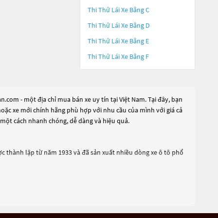
Thi Thử Lái Xe Bằng C
Thi Thử Lái Xe Bằng D
Thi Thử Lái Xe Bằng E
Thi Thử Lái Xe Bằng F
.com - một địa chỉ mua bán xe uy tín tại Việt Nam. Tại đây, bạn
 hoặc xe mới chính hãng phù hợp với nhu cầu của mình với giá cả
e một cách nhanh chóng, dễ dàng và hiệu quả.
ược thành lập từ năm 1933 và đã sản xuất nhiều dòng xe ô tô phổ
 tiến như hệ thống định vị GPS, hệ thống cảnh báo va chạm, hệ
dụng, được thiết kế để phù hợp với nhu cầu của đa số khách hàng.