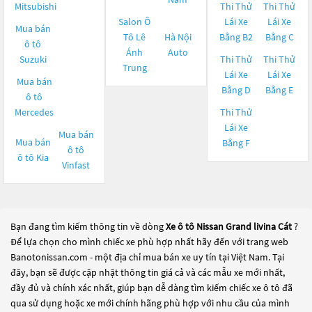
Mitsubishi
Thi Thử
Thi Thử
Salon Ô
Lái Xe
Lái Xe
Mua bán
Tô Lê
Hà Nội
Bằng B2
Bằng C
ô tô
Ánh
Auto
Suzuki
Thi Thử
Thi Thử
Trung
Lái Xe
Lái Xe
Mua bán
Bằng D
Bằng E
ô tô
Mercedes
Thi Thử
Lái Xe
Mua bán
Mua bán
Bằng F
ô tô
ô tô
Kia
Vinfast
Bạn đang tìm kiếm thông tin về dòng
Xe ô tô Nissan Grand livina Cát
?
Để lựa chọn cho mình chiếc xe phù hợp nhất hãy đến với trang web
Banotonissan.com - một địa chỉ mua bán xe uy tín tại Việt Nam. Tại
đây, bạn sẽ được cập nhật thông tin giá cả và các mẫu xe mới nhất,
đầy đủ và chính xác nhất, giúp bạn dễ dàng tìm kiếm chiếc xe ô tô đã
qua sử dụng hoặc xe mới chính hãng phù hợp với nhu cầu của mình