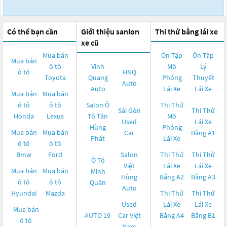
Có thể bạn cần
Giới thiệu sanlon
Thi thử bằng lái xe
xe cũ
Mua bán
Ôn Tập
Ôn Tập
Mua bán
ô tô
Vinh
Mô
Lý
ô tô
HNQ
Toyota
Quang
Phỏng
Thuyết
Auto
Auto
Lái Xe
Lái Xe
Mua bán
Mua bán
ô tô
ô tô
Salon Ô
Thi Thử
Sài Gòn
Thi Thử
Honda
Lexus
Tô Tân
Mô
Used
Lái Xe
Hùng
Phỏng
Mua bán
Mua bán
Car
Bằng A1
Phát
Lái Xe
ô tô
ô tô
Bmw
Ford
Salon
Thi Thử
Thi Thử
Ô Tô
Việt
Lái Xe
Lái Xe
Mua bán
Mua bán
Minh
Hùng
Bằng A2
Bằng A3
ô tô
ô tô
Quân
Auto
Hyundai
Mazda
Thi Thử
Thi Thử
Used
Lái Xe
Lái Xe
Mua bán
AUTO 19
Car Việt
Bằng A4
Bằng B1
ô tô
Nam