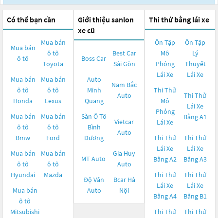
Có thể bạn cần
Giới thiệu sanlon
Thi thử bằng lái xe
xe cũ
Mua bán
Ôn Tập
Ôn Tập
Mua bán
ô tô
Best Car
Mô
Lý
ô tô
Boss Car
Toyota
Sài Gòn
Phỏng
Thuyết
Lái Xe
Lái Xe
Mua bán
Mua bán
Auto
Nam Bắc
ô tô
ô tô
Minh
Thi Thử
Auto
Thi Thử
Honda
Lexus
Quang
Mô
Lái Xe
Phỏng
Mua bán
Mua bán
Sàn Ô Tô
Bằng A1
Vietcar
Lái Xe
ô tô
ô tô
Bình
Auto
Bmw
Ford
Dương
Thi Thử
Thi Thử
Lái Xe
Lái Xe
Mua bán
Mua bán
Gia Huy
MT Auto
Bằng A2
Bằng A3
ô tô
ô tô
Auto
Hyundai
Mazda
Thi Thử
Thi Thử
Độ Vân
Bcar Hà
Lái Xe
Lái Xe
Mua bán
Auto
Nội
Bằng A4
Bằng B1
ô tô
Mitsubishi
Thi Thử
Thi Thử