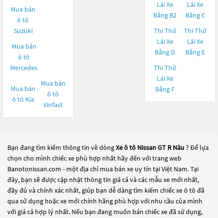
Lái Xe
Lái Xe
Mua bán
Bằng B2
Bằng C
ô tô
Suzuki
Thi Thử
Thi Thử
Lái Xe
Lái Xe
Mua bán
Bằng D
Bằng E
ô tô
Mercedes
Thi Thử
Lái Xe
Mua bán
Mua bán
Bằng F
ô tô
ô tô
Kia
Vinfast
Bạn đang tìm kiếm thông tin về dòng
Xe ô tô Nissan GT R Nâu
? Để lựa
chọn cho mình chiếc xe phù hợp nhất hãy đến với trang web
Banotonissan.com - một địa chỉ mua bán xe uy tín tại Việt Nam. Tại
đây, bạn sẽ được cập nhật thông tin giá cả và các mẫu xe mới nhất,
đầy đủ và chính xác nhất, giúp bạn dễ dàng tìm kiếm chiếc xe ô tô đã
qua sử dụng hoặc xe mới chính hãng phù hợp với nhu cầu của mình
với giá cả hợp lý nhất. Nếu bạn đang muốn bán chiếc xe đã sử dụng,